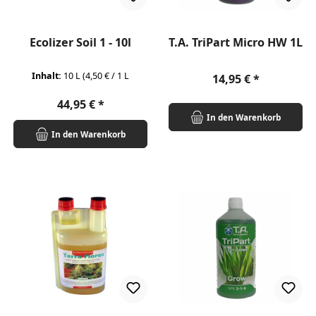
Ecolizer Soil 1 - 10l
T.A. TriPart Micro HW 1L
Inhalt:
10 L
(4,50 € / 1 L
Regulärer Preis:
14,95 €
Regulärer Preis:
44,95 €
In den Warenkorb
In den Warenkorb