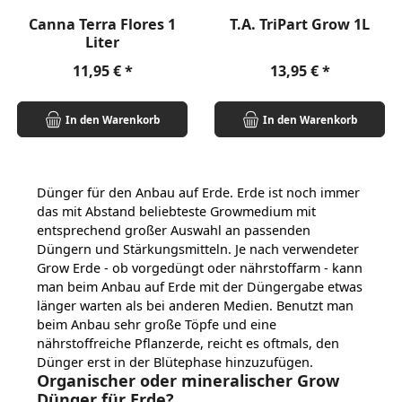
Canna Terra Flores 1
T.A. TriPart Grow 1L
Liter
Regulärer Preis:
Regulärer Preis:
11,95 €
13,95 €
In den Warenkorb
In den Warenkorb
Dünger für den Anbau auf Erde. Erde ist noch immer
das mit Abstand beliebteste Growmedium mit
entsprechend großer Auswahl an passenden
Düngern und Stärkungsmitteln.
Je nach verwendeter
Grow Erde - ob vorgedüngt oder nährstoffarm - kann
man beim Anbau auf Erde mit der Düngergabe etwas
länger warten als bei anderen Medien. Benutzt man
beim Anbau sehr große Töpfe und eine
nährstoffreiche Pflanzerde, reicht es oftmals, den
Dünger erst in der Blütephase hinzuzufügen.
Organischer oder mineralischer Grow
Dünger für Erde?