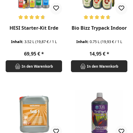
Durchschnittliche Bewertung von 4.83 von 5 Sternen
Durchschnittliche Bewertung v
HESI Starter-Kit Erde
Bio Bizz Trypack Indoor
Inhalt:
3.52 L
(19,87 € / 1 L
Inhalt:
0.75 L
(19,93 € / 1 L
Regulärer Preis:
Regulärer Preis:
69,95 €
14,95 €
In den Warenkorb
In den Warenkorb