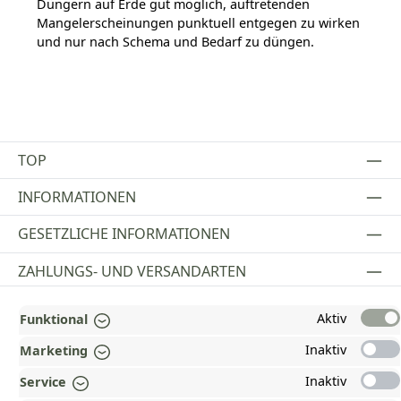
Düngern auf Erde gut möglich, auftretenden
Mangelerscheinungen punktuell entgegen zu wirken
und nur nach Schema und Bedarf zu düngen.
TOP
INFORMATIONEN
GESETZLICHE INFORMATIONEN
ZAHLUNGS- UND VERSANDARTEN
AUSGEZEICHNET UND ZERTIFIZIERT!
Aktiv
Funktional
WARUM HEAD-SHOP.DE?
Inaktiv
Marketing
UNSERE COMMUNITIES
Inaktiv
Service