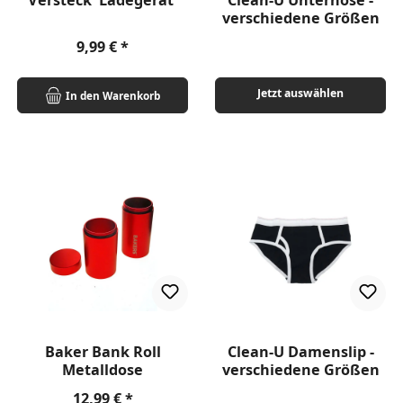
Versteck 'Ladegerät'
Clean-U Unterhose -
verschiedene Größen
Regulärer Preis:
9,99 €
Jetzt auswählen
In den Warenkorb
Baker Bank Roll
Clean-U Damenslip -
Metalldose
verschiedene Größen
Regulärer Preis:
12,99 €