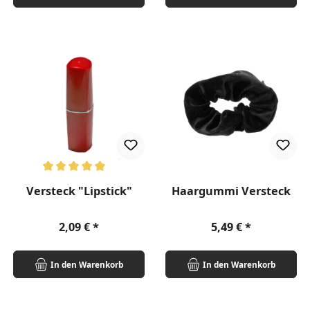
Durchschnittliche Bewertung von 5 von 5 Sternen
Versteck "Lipstick"
Haargummi Versteck
Regulärer Preis:
Regulärer Preis:
2,09 €
5,49 €
In den Warenkorb
In den Warenkorb