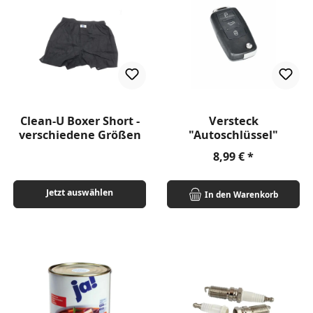
Clean-U Boxer Short -
Versteck
verschiedene Größen
"Autoschlüssel"
Regulärer Preis:
8,99 €
Jetzt auswählen
In den Warenkorb