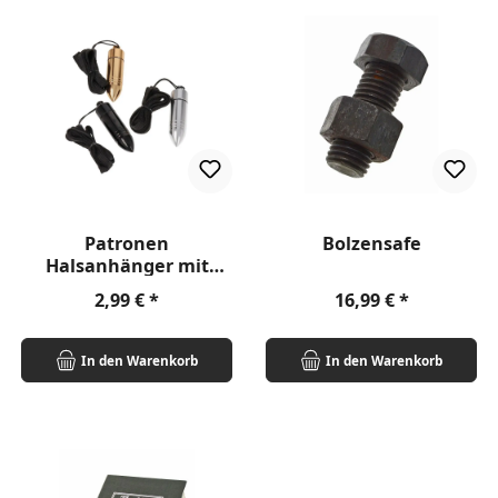
Patronen
Bolzensafe
Halsanhänger mit
Versteck 'Bullet'
Regulärer Preis:
Regulärer Preis:
2,99 €
16,99 €
In den Warenkorb
In den Warenkorb