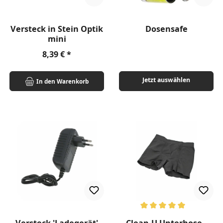
Versteck in Stein Optik
Dosensafe
mini
Regulärer Preis:
8,39 €
Jetzt auswählen
In den Warenkorb
Durchschnittliche Bewertung v