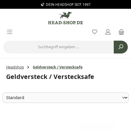
DEIN HEADSHOP SEIT 1997
Zum Hauptinhalt springen
Du hast 0 Prod
Headshop
Geldversteck / Verstecksafe
Geldversteck / Verstecksafe