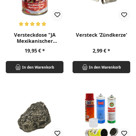
Durchschnittliche Bewertung von 5 von 5 Sternen
Versteckdose "JA
Versteck 'Zündkerze'
Mexikanischer
Bohnen-Topf"
Regulärer Preis:
Regulärer Preis:
19,95 €
2,99 €
In den Warenkorb
In den Warenkorb