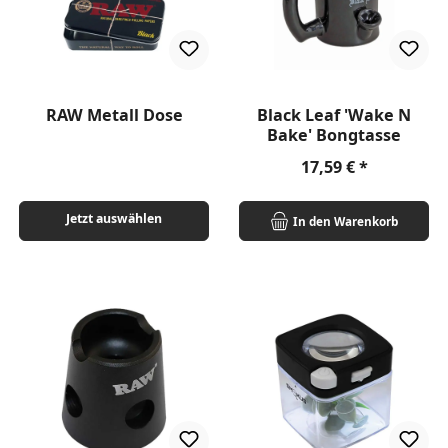
RAW Metall Dose
Black Leaf 'Wake N
Bake' Bongtasse
Regulärer Preis:
17,59 €
Jetzt auswählen
In den Warenkorb