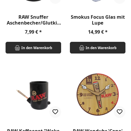
RAW Snuffer
Smokus Focus Glas mit
Aschenbecher/Glutkill
Lupe
er
Regulärer Preis:
Regulärer Preis:
7,99 €
14,99 €
In den Warenkorb
In den Warenkorb