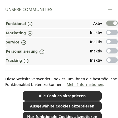
UNSERE COMMUNITIES
Aktiv
Funktional
Vertrag widerrufen
Inaktiv
Marketing
Inaktiv
Service
Inaktiv
*Alle Preise inkl. gesetzl. Mehrwertsteuer zzgl.
Versandkosten
und ggf.
Personalisierung
Nachnahmegebühren, wenn nicht anders angegeben.
© 2026 Plamundo GmbH - Alle Rechte vorbehalten. Theme by
ThemeWare®
Inaktiv
Tracking
Diese Website verwendet Cookies, um Ihnen die bestmögliche
Funktionalität bieten zu können...
Mehr Informationen
.
Alle Cookies akzeptieren
Ausgewählte Cookies akzeptieren
Nur funktionale Cookies akzeptieren