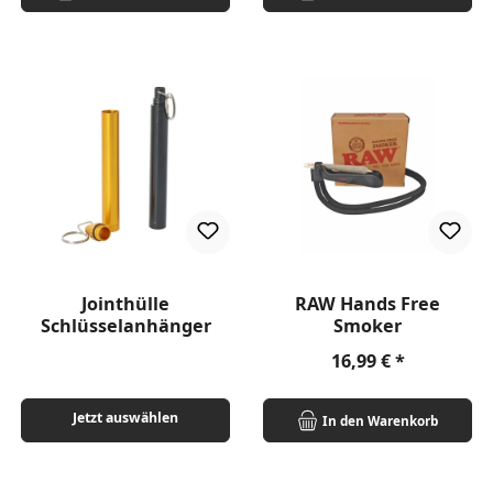
Jointhülle
RAW Hands Free
Schlüsselanhänger
Smoker
Regulärer Preis:
16,99 €
Jetzt auswählen
In den Warenkorb