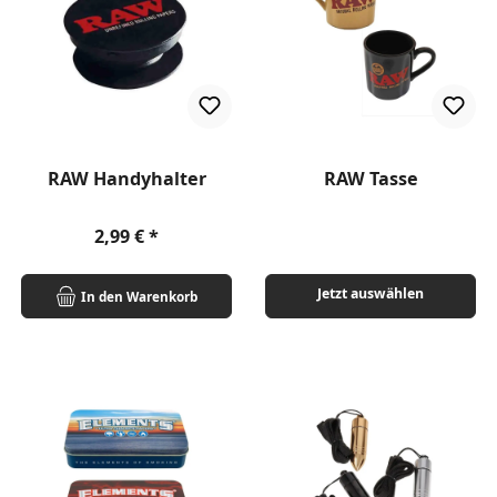
RAW Handyhalter
RAW Tasse
Regulärer Preis:
2,99 €
Jetzt auswählen
In den Warenkorb