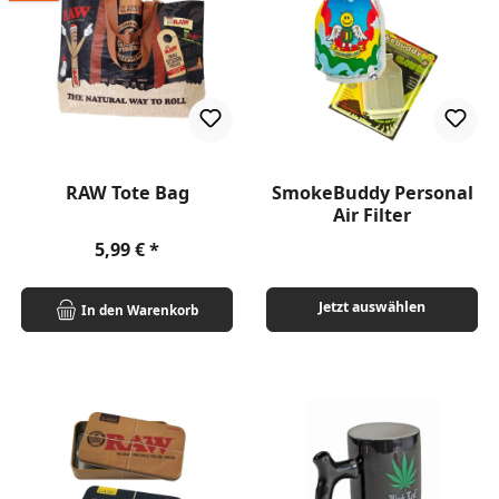
RAW Tote Bag
SmokeBuddy Personal
Air Filter
Regulärer Preis:
5,99 €
Jetzt auswählen
In den Warenkorb