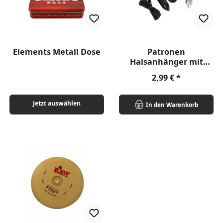
Elements Metall Dose
Patronen
Halsanhänger mit
Versteck 'Bullet'
Regulärer Preis:
2,99 €
Jetzt auswählen
In den Warenkorb