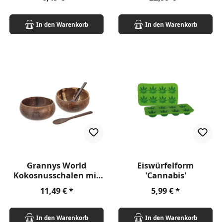
In den Warenkorb
In den Warenkorb
Grannys World
Eiswürfelform
Kokosnusschalen mit
'Cannabis'
Löffel Set
Regulärer Preis:
Regulärer Preis:
11,49 €
5,99 €
In den Warenkorb
In den Warenkorb