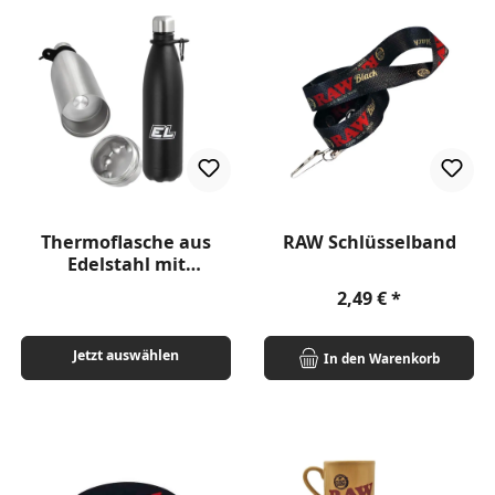
Thermoflasche aus
RAW Schlüsselband
Edelstahl mit
Versteckfach
Regulärer Preis:
2,49 €
Jetzt auswählen
In den Warenkorb