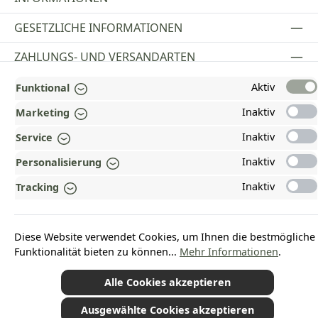
GESETZLICHE INFORMATIONEN
ZAHLUNGS- UND VERSANDARTEN
AUSGEZEICHNET UND ZERTIFIZIERT!
Aktiv
Funktional
Inaktiv
Marketing
WARUM HEAD-SHOP.DE?
Inaktiv
Service
UNSERE COMMUNITIES
Inaktiv
Personalisierung
Inaktiv
Tracking
Vertrag widerrufen
Diese Website verwendet Cookies, um Ihnen die bestmögliche
Funktionalität bieten zu können...
Mehr Informationen
.
*Alle Preise inkl. gesetzl. Mehrwertsteuer zzgl.
Versandkosten
und ggf.
Nachnahmegebühren, wenn nicht anders angegeben.
© 2026 Plamundo GmbH - Alle Rechte vorbehalten. Theme by
ThemeWare®
Alle Cookies akzeptieren
Ausgewählte Cookies akzeptieren