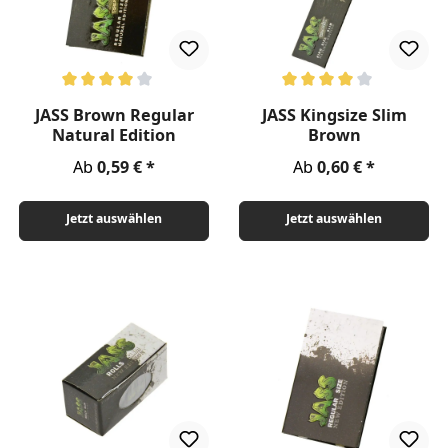
Durchschnittliche Bewertung von 4 von 5 Sternen
Durchschnittliche Bewertung v
JASS Brown Regular
JASS Kingsize Slim
Natural Edition
Brown
Regulärer Preis:
Regulärer Preis:
Ab
0,59 €
Ab
0,60 €
Jetzt auswählen
Jetzt auswählen