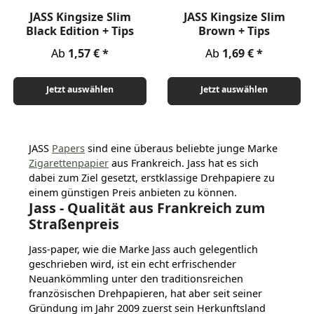
JASS Kingsize Slim
JASS Kingsize Slim
Black Edition + Tips
Brown + Tips
Regulärer Preis:
Regulärer Preis:
Ab
1,57 €
Ab
1,69 €
Jetzt auswählen
Jetzt auswählen
JASS
Papers
sind eine überaus beliebte junge Marke
Zigarettenpapier
aus Frankreich. Jass hat es sich
dabei zum Ziel gesetzt, erstklassige Drehpapiere zu
einem günstigen Preis anbieten zu können.
Jass - Qualität aus Frankreich zum
Straßenpreis
Jass-paper, wie die Marke Jass auch gelegentlich
geschrieben wird, ist ein echt erfrischender
Neuankömmling unter den traditionsreichen
französischen Drehpapieren, hat aber seit seiner
Gründung im Jahr 2009 zuerst sein Herkunftsland