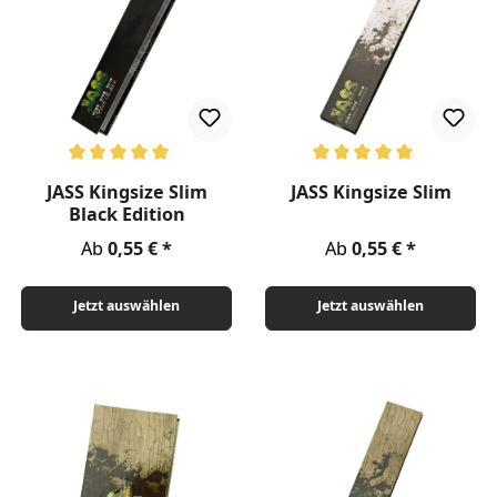
Durchschnittliche Bewertung von 5 von 5 Sternen
Durchschnittliche Bewertung v
JASS Kingsize Slim
JASS Kingsize Slim
Black Edition
Regulärer Preis:
Regulärer Preis:
Ab
0,55 €
Ab
0,55 €
Jetzt auswählen
Jetzt auswählen