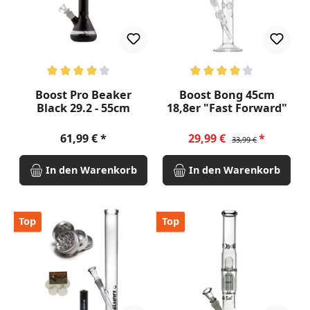
Durchschnittliche Bewertung von 4 von 5 Sternen
Durchschnittliche Bewertung v
Boost Pro Beaker
Boost Bong 45cm
Black 29.2 - 55cm
18,8er "Fast Forward"
Regulärer Preis:
Verkaufspreis:
Regulärer Preis:
61,99 €
29,99 €
33,99 €
In den Warenkorb
In den Warenkorb
Top
Top