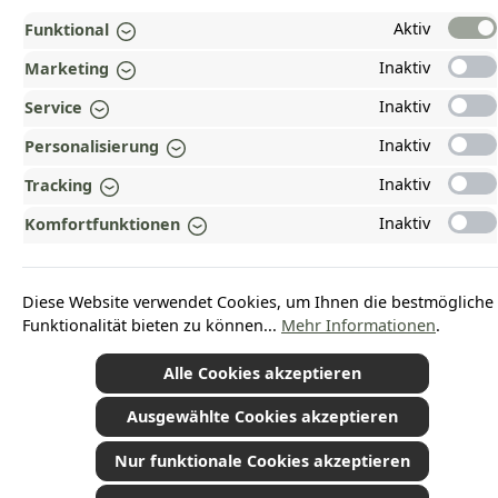
WARUM HEAD-SHOP.DE?
Aktiv
Funktional
UNSERE COMMUNITIES
Inaktiv
Marketing
Inaktiv
Service
Vertrag widerrufen
Inaktiv
Personalisierung
Inaktiv
Tracking
Inaktiv
Komfortfunktionen
*Alle Preise inkl. gesetzl. Mehrwertsteuer zzgl.
Versandkosten
und ggf.
Nachnahmegebühren, wenn nicht anders angegeben.
© 2026 Plamundo GmbH - Alle Rechte vorbehalten. Theme by
ThemeWare®
Diese Website verwendet Cookies, um Ihnen die bestmögliche
Funktionalität bieten zu können...
Mehr Informationen
.
Alle Cookies akzeptieren
Ausgewählte Cookies akzeptieren
Nur funktionale Cookies akzeptieren