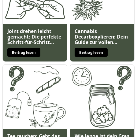
Joint drehen leicht
Cannabis
gemacht: Die perfekte
Decarboxylieren: Dein
Schritt-für-Schritt
Guide zur vollen
Anleitung
Wirkung für deine
Buds!
Beitrag lesen
Beitrag lesen
Tee rauchen: Geht das
Wie lange ist dein Gras