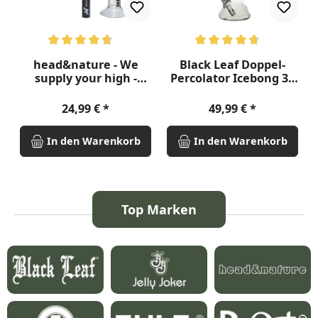
Durchschnittliche Bewertung von 4.75 von 5 Sternen
Durchschnittliche Bewertung v
head&nature - We
Black Leaf Doppel-
supply your high -
Percolator Icebong 38
Bongset
cm
Regulärer Preis:
Regulärer Preis:
24,99 €
49,99 €
In den Warenkorb
In den Warenkorb
Top Marken