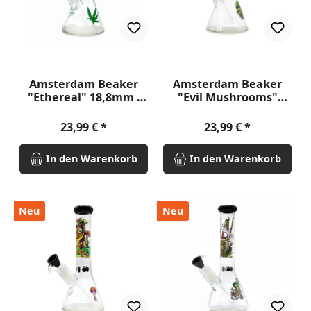
Amsterdam Beaker
Amsterdam Beaker
"Ethereal" 18,8mm -
"Evil Mushrooms"
26cm
18.8mm - 26cm
Regulärer Preis:
Regulärer Preis:
23,99 €
23,99 €
In den Warenkorb
In den Warenkorb
Neu
Neu