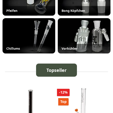
Pfeifen
Bong Köpfchen
Chillums
Vorkühler
Topseller
Produktgalerie überspringen
Rabatt
-12%
Top