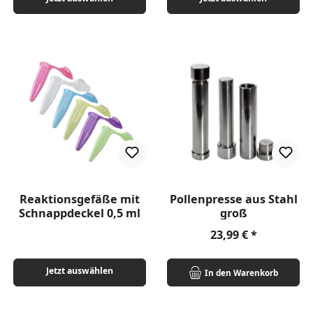
Reaktionsgefäße mit
Pollenpresse aus Stahl
Schnappdeckel 0,5 ml
groß
Regulärer Preis:
23,99 €
Jetzt auswählen
In den Warenkorb