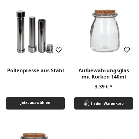
Pollenpresse aus Stahl
Aufbewahrungsglas
mit Korken 140ml
Regulärer Preis:
3,39 €
Jetzt auswählen
In den Warenkorb