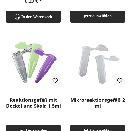
Regulärer Preis:
0,29 €
Jetzt auswählen
In den Warenkorb
Reaktionsgefäß mit
Mikroreaktionsgefäß 2
Deckel und Skala 1,5ml
ml
Jetzt auswählen
Jetzt auswählen