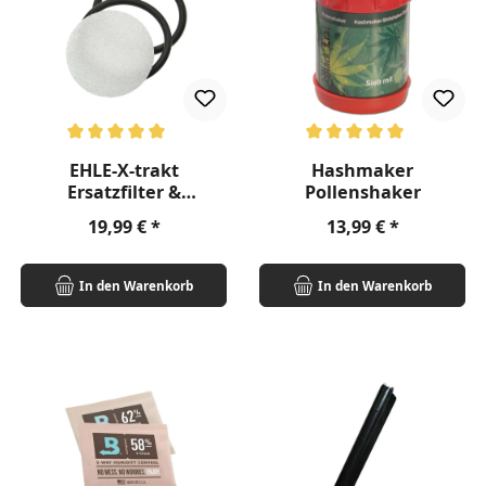
Durchschnittliche Bewertung von 5 von 5 Sternen
Durchschnittliche Bewertung v
EHLE-X-trakt
Hashmaker
Ersatzfilter &
Pollenshaker
Dichtungen
Regulärer Preis:
Regulärer Preis:
19,99 €
13,99 €
In den Warenkorb
In den Warenkorb