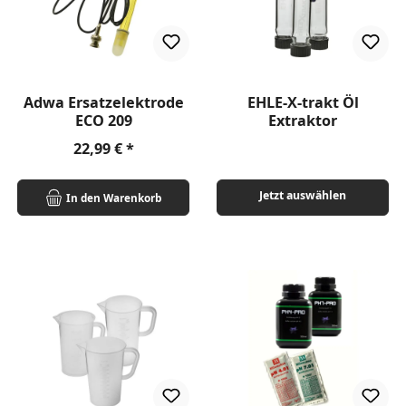
Adwa Ersatzelektrode
EHLE-X-trakt Öl
ECO 209
Extraktor
Regulärer Preis:
22,99 €
Jetzt auswählen
In den Warenkorb