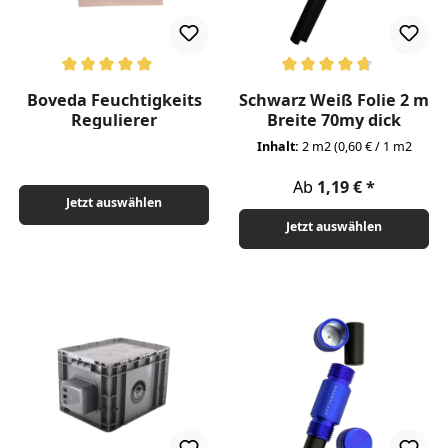
Durchschnittliche Bewertung von 5 von 5 Sternen
Durchschnittliche Bewertung v
Boveda Feuchtigkeits
Schwarz Weiß Folie 2 m
Regulierer
Breite 70my dick
Inhalt:
2 m2
(0,60 € / 1 m2
Regulärer Preis:
Ab
1,19 €
Jetzt auswählen
Jetzt auswählen