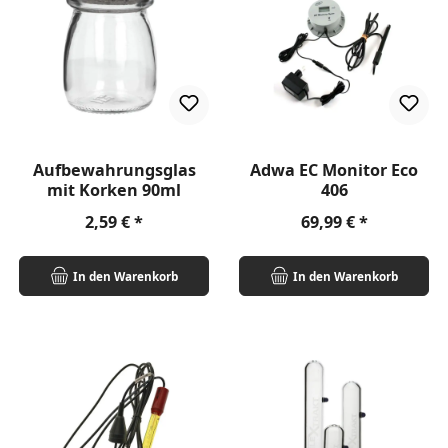
Aufbewahrungsglas
Adwa EC Monitor Eco
mit Korken 90ml
406
Regulärer Preis:
Regulärer Preis:
2,59 €
69,99 €
In den Warenkorb
In den Warenkorb