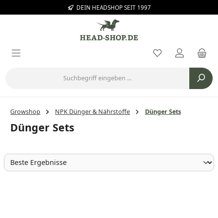
DEIN HEADSHOP SEIT 1997
Zum Hauptinhalt springen
Du hast 0 Prod
Growshop
NPK Dünger & Nährstoffe
Dünger Sets
Dünger Sets