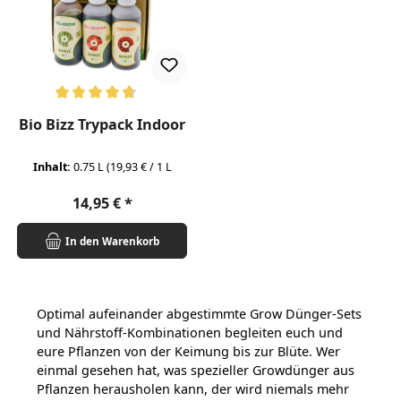
Durchschnittliche Bewertung von 4.63 von 5 Sternen
Bio Bizz Trypack Indoor
Inhalt:
0.75 L
(19,93 € / 1 L
Regulärer Preis:
14,95 €
In den Warenkorb
Optimal aufeinander abgestimmte Grow Dünger-Sets
und Nährstoff-Kombinationen begleiten euch und
eure Pflanzen von der Keimung bis zur Blüte. Wer
einmal gesehen hat, was spezieller Growdünger aus
Pflanzen herausholen kann, der wird niemals mehr