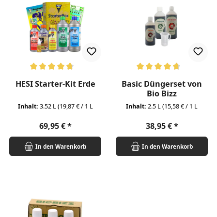
Durchschnittliche Bewertung von 4.83 von 5 Sternen
Durchschnittliche Bewertung v
HESI Starter-Kit Erde
Basic Düngerset von
Bio Bizz
Inhalt:
3.52 L
(19,87 € / 1 L
Inhalt:
2.5 L
(15,58 € / 1 L
Regulärer Preis:
Regulärer Preis:
69,95 €
38,95 €
In den Warenkorb
In den Warenkorb