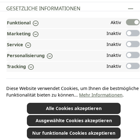
GESETZLICHE INFORMATIONEN
ZAHLUNGS- UND VERSANDARTEN
Aktiv
Funktional
Inaktiv
Marketing
AUSGEZEICHNET UND ZERTIFIZIERT!
Inaktiv
Service
WARUM HEAD-SHOP.DE?
Inaktiv
Personalisierung
UNSERE COMMUNITIES
Inaktiv
Tracking
Vertrag widerrufen
Diese Website verwendet Cookies, um Ihnen die bestmögliche
Funktionalität bieten zu können...
Mehr Informationen
.
Alle Cookies akzeptieren
*Alle Preise inkl. gesetzl. Mehrwertsteuer zzgl.
Versandkosten
und ggf.
Nachnahmegebühren, wenn nicht anders angegeben.
© 2026 Plamundo GmbH - Alle Rechte vorbehalten. Theme by
ThemeWare®
Ausgewählte Cookies akzeptieren
Nur funktionale Cookies akzeptieren