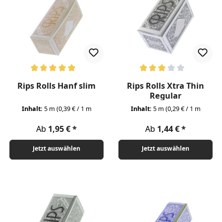
Durchschnittliche Bewertung von 5 von 5 Sternen
Durchschnittliche Bewertung v
Rips Rolls Hanf slim
Rips Rolls Xtra Thin
Regular
Inhalt:
5 m
(0,39 € / 1 m
Inhalt:
5 m
(0,29 € / 1 m
Regulärer Preis:
Regulärer Preis:
Ab
1,95 €
Ab
1,44 €
Jetzt auswählen
Jetzt auswählen