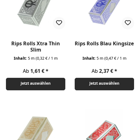
Rips Rolls Xtra Thin
Rips Rolls Blau Kingsize
Slim
Inhalt:
5 m
(0,32 € / 1 m
Inhalt:
5 m
(0,47 € / 1 m
Regulärer Preis:
Regulärer Preis:
Ab
1,61 €
Ab
2,37 €
Jetzt auswählen
Jetzt auswählen