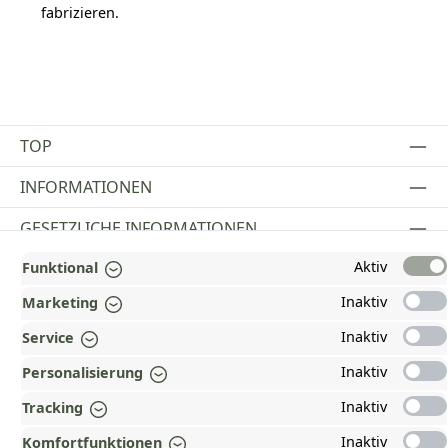
fabrizieren.
TOP
INFORMATIONEN
GESETZLICHE INFORMATIONEN
Aktiv
Funktional
ZAHLUNGS- UND VERSANDARTEN
Inaktiv
Marketing
AUSGEZEICHNET UND ZERTIFIZIERT!
Inaktiv
Service
WARUM HEAD-SHOP.DE?
Inaktiv
Personalisierung
UNSERE COMMUNITIES
Inaktiv
Tracking
Inaktiv
Komfortfunktionen