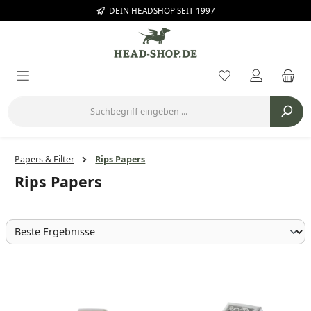
DEIN HEADSHOP SEIT 1997
Zum Hauptinhalt springen
Du hast 0 Prod
Papers & Filter
Rips Papers
Rips Papers