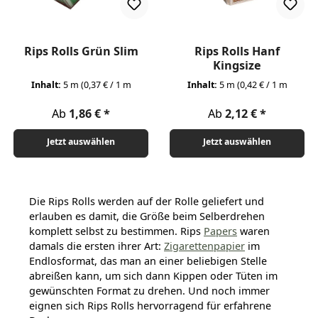
Rips Rolls Grün Slim
Rips Rolls Hanf
Kingsize
Inhalt:
5 m
(0,37 € / 1 m
Inhalt:
5 m
(0,42 € / 1 m
Regulärer Preis:
Regulärer Preis:
Ab
1,86 €
Ab
2,12 €
Jetzt auswählen
Jetzt auswählen
Die Rips Rolls werden auf der Rolle geliefert und
erlauben es damit, die Größe beim Selberdrehen
komplett selbst zu bestimmen. Rips
Papers
waren
damals die ersten ihrer Art:
Zigarettenpapier
im
Endlosformat, das man an einer beliebigen Stelle
abreißen kann, um sich dann Kippen oder Tüten im
gewünschten Format zu drehen. Und noch immer
eignen sich Rips Rolls hervorragend für erfahrene