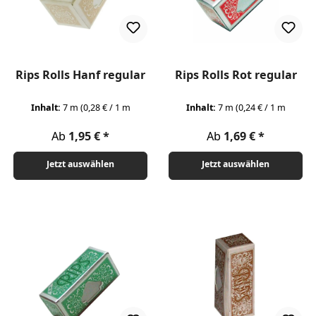
Rips Rolls Hanf regular
Rips Rolls Rot regular
Inhalt:
7 m
(0,28 € / 1 m
Inhalt:
7 m
(0,24 € / 1 m
Regulärer Preis:
Regulärer Preis:
Ab
1,95 €
Ab
1,69 €
Jetzt auswählen
Jetzt auswählen