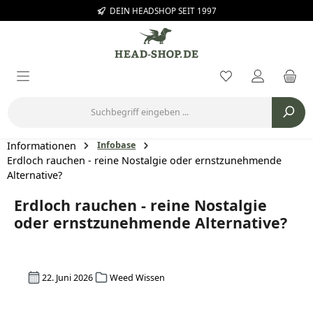
DEIN HEADSHOP SEIT 1997
Zum Hauptinhalt springen
Du hast 0 Prod
Informationen
Infobase
Erdloch rauchen - reine Nostalgie oder ernstzunehmende
Alternative?
Erdloch rauchen - reine Nostalgie
oder ernstzunehmende Alternative?
22. Juni 2026
Weed Wissen