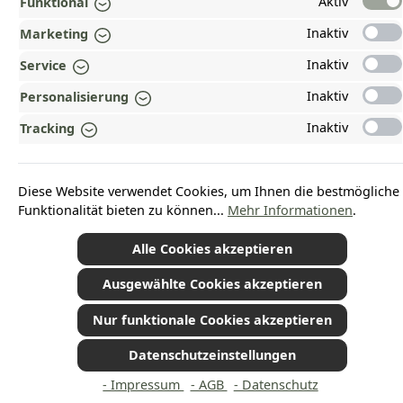
ZAHLUNGS- UND VERSANDARTEN
Aktiv
Funktional
Inaktiv
Marketing
AUSGEZEICHNET UND ZERTIFIZIERT!
Inaktiv
Service
WARUM HEAD-SHOP.DE?
Inaktiv
Personalisierung
UNSERE COMMUNITIES
Inaktiv
Tracking
Vertrag widerrufen
Diese Website verwendet Cookies, um Ihnen die bestmögliche
Funktionalität bieten zu können...
Mehr Informationen
.
Alle Cookies akzeptieren
*Alle Preise inkl. gesetzl. Mehrwertsteuer zzgl.
Versandkosten
und ggf.
Nachnahmegebühren, wenn nicht anders angegeben.
© 2026 Plamundo GmbH - Alle Rechte vorbehalten. Theme by
ThemeWare®
Ausgewählte Cookies akzeptieren
Nur funktionale Cookies akzeptieren
Datenschutzeinstellungen
- Impressum
- AGB
- Datenschutz