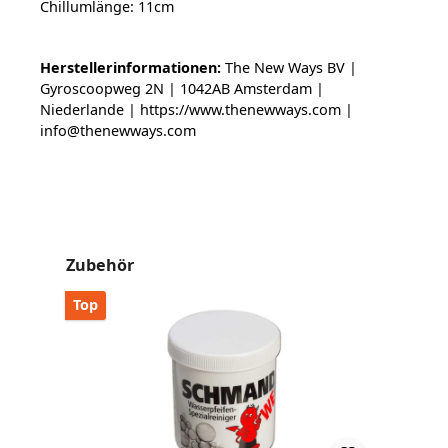
Chillumlänge: 11cm
Herstellerinformationen:
The New Ways BV |
Gyroscoopweg 2N | 1042AB Amsterdam |
Niederlande | https://www.thenewways.com |
info@thenewways.com
Produktgalerie überspringen
Zubehör
Top