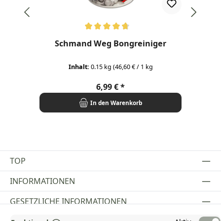
Durchschnittliche Bewertung von 4.77 von 5 Sternen
Dur
Schmand Weg Bongreiniger
Di
Inhalt:
0.15 kg
(46,60 € / 1 kg
Regulärer Preis:
6,99 €
In den Warenkorb
TOP
INFORMATIONEN
GESETZLICHE INFORMATIONEN