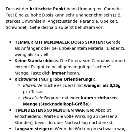
Dies ist der
kritischste Punkt
beim Umgang mit Cannabis
Tee! Eine zu hohe Dosis kann sehr unangenehm sein (z.B.
starkes Unwohlsein, Angstzustände, Paranoia, Übelkeit,
Schwindel). Gehe deshalb äußerst behutsam vor:
‼️ IMMER MIT MINIMALER DOSIS STARTEN:
Gerade
als Anfänger oder bei unbekanntem Material. Lieber zu
wenig als zu viel!
Keine Standarddosis:
Die Potenz von Cannabis variiert
extrem! Es gibt keine allgemeingültige "sichere"
Menge. Taste dich
immer
heran.
Richtwerte (Nur grobe Orientierung!):
Blüten:
Versuche es zuerst mit
weniger als 0,25g
pro Tasse.
Haschisch:
Beginne mit einer
kaum sichtbaren
Menge (Stecknadelkopf-Größe)
!
‼️ MINDESTENS 90 MINUTEN WARTEN:
Absolut
entscheidend! Warte die volle Wirkung ab (besser 2
Stunden), bevor du über Nachschlag nachdenkst.
Langsam steigern:
Wenn die Wirkung zu schwach war,