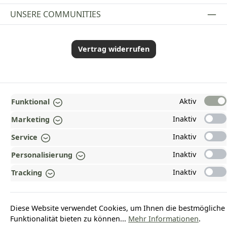
UNSERE COMMUNITIES
Vertrag widerrufen
*Alle Preise inkl. gesetzl. Mehrwertsteuer zzgl.
Versandkosten
und ggf.
Aktiv
Funktional
Nachnahmegebühren, wenn nicht anders angegeben.
© 2026 Plamundo GmbH - Alle Rechte vorbehalten. Theme by
ThemeWare®
Inaktiv
Marketing
Inaktiv
Service
Inaktiv
Personalisierung
Inaktiv
Tracking
Diese Website verwendet Cookies, um Ihnen die bestmögliche
Funktionalität bieten zu können...
Mehr Informationen
.