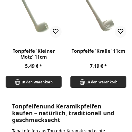
Tonpfeife 'Kleiner
Tonpfeife 'Kralle' 11cm
Motz' 11cm
Regulärer Preis:
Regulärer Preis:
5,49 €
7,19 €
In den Warenkorb
In den Warenkorb
Tonpfeifenund Keramikpfeifen
kaufen – natürlich, traditionell und
geschmacksecht
Tabakpfeifen aus Ton oder Keramik sind echte