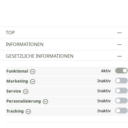
TOP
INFORMATIONEN
GESETZLICHE INFORMATIONEN
ZAHLUNGS- UND VERSANDARTEN
Aktiv
Funktional
AUSGEZEICHNET UND ZERTIFIZIERT!
Inaktiv
Marketing
Inaktiv
WARUM HEAD-SHOP.DE?
Service
Inaktiv
Personalisierung
UNSERE COMMUNITIES
Inaktiv
Tracking
Vertrag widerrufen