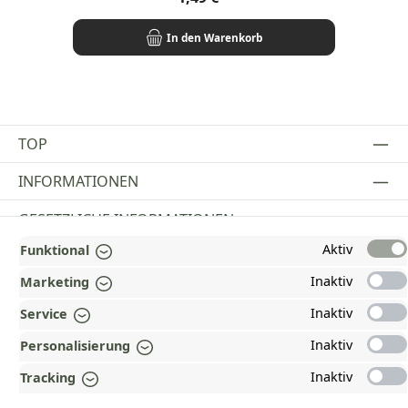
In den Warenkorb
TOP
INFORMATIONEN
GESETZLICHE INFORMATIONEN
Aktiv
Funktional
ZAHLUNGS- UND VERSANDARTEN
Inaktiv
Marketing
AUSGEZEICHNET UND ZERTIFIZIERT!
Inaktiv
Service
WARUM HEAD-SHOP.DE?
Inaktiv
Personalisierung
UNSERE COMMUNITIES
Inaktiv
Tracking