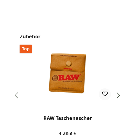
Produktgalerie überspringen
Zubehör
Top
RAW Taschenascher
Regulärer Preis:
1,49 €