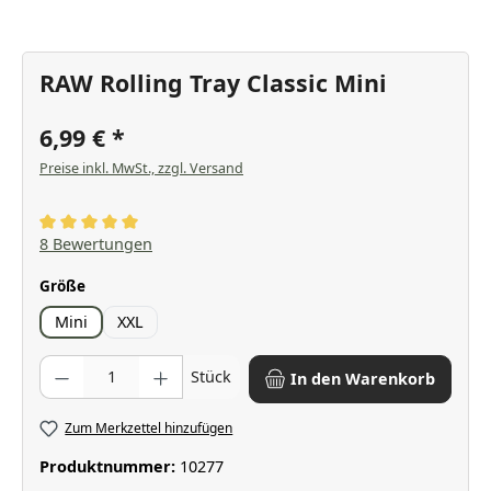
RAW Rolling Tray Classic Mini
6,99 €
Preise inkl. MwSt., zzgl. Versand
Durchschnittliche Bewertung von 5 von 5 Sternen
8 Bewertungen
auswählen
Größe
Mini
XXL
Produkt Anzahl: Gib den gewünschten Wert ein oder benutze die Scha
Stück
In den Warenkorb
Zum Merkzettel hinzufügen
Produktnummer:
10277