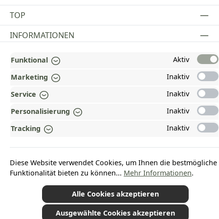
TOP
INFORMATIONEN
GESETZLICHE INFORMATIONEN
Aktiv
Funktional
ZAHLUNGS- UND VERSANDARTEN
Inaktiv
Marketing
Inaktiv
Service
AUSGEZEICHNET UND ZERTIFIZIERT!
Inaktiv
Personalisierung
WARUM HEAD-SHOP.DE?
Inaktiv
Tracking
UNSERE COMMUNITIES
Diese Website verwendet Cookies, um Ihnen die bestmögliche
Vertrag widerrufen
Funktionalität bieten zu können...
Mehr Informationen
.
Alle Cookies akzeptieren
Ausgewählte Cookies akzeptieren
*Alle Preise inkl. gesetzl. Mehrwertsteuer zzgl.
Versandkosten
und ggf.