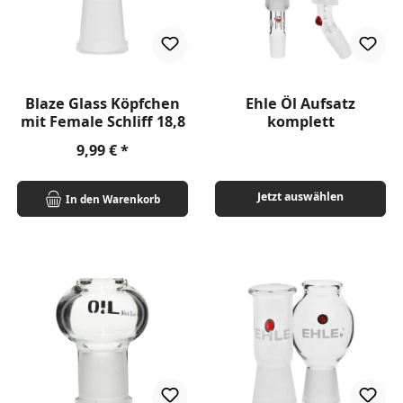
Blaze Glass Köpfchen
Ehle Öl Aufsatz
mit Female Schliff 18,8
komplett
Regulärer Preis:
9,99 €
Jetzt auswählen
In den Warenkorb