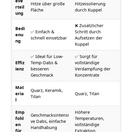
eve
Hitze über große
Hitzeisolierung
rteil
Fläche
durch Kuppel
ung
❌ Zusätzlicher
Bedi
✅ Einfach &
Schritt durch
enu
schnell einsetzbar
Aufsetzen der
ng
Kuppel
✅ Ideal für Low-
✅ Sorgt für
Effiz
Temp-Dabs &
vollständige
ienz
besseren
Verdampfung der
Geschmack
Konzentrate
Mat
Quarz, Keramik,
eria
Quarz, Titan
Titan
l
Emp
Höhere
Geschmacksintensi
fohl
Temperaturen,
ve Dabs, einfache
en
vollständige
Handhabung
für
Extraktion