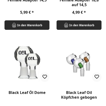
Female Adapter 14,5
Female Adapter 18,8
auf 14,5
Regulärer Preis:
Regulärer Preis:
5,99 €
4,99 €
In den Warenkorb
In den Warenkorb
Black Leaf Öl Dome
Black Leaf Oil
Köpfchen gebogen