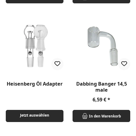
Heisenberg Öl Adapter
Dabbing Banger 14,5
male
Regulärer Preis:
6,59 €
Jetzt auswählen
In den Warenkorb