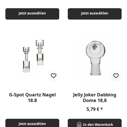
Jetzt auswählen
Jetzt auswählen
G-Spot Quartz Nagel
Jelly Joker Dabbing
18.8
Dome 18,8
Regulärer Preis:
5,79 €
Jetzt auswählen
In den Warenkorb