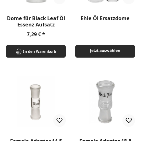
Dome für Black Leaf Öl
Ehle Öl Ersatzdome
Essenz Aufsatz
Regulärer Preis:
7,29 €
Jetzt auswählen
In den Warenkorb