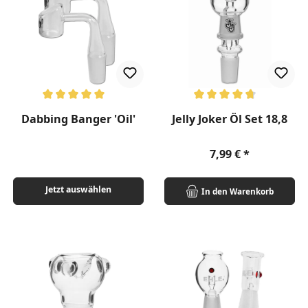
Durchschnittliche Bewertung von 5 von 5 Sternen
Durchschnittliche Bewertung v
Dabbing Banger 'Oil'
Jelly Joker Öl Set 18,8
Regulärer Preis:
7,99 €
Jetzt auswählen
In den Warenkorb