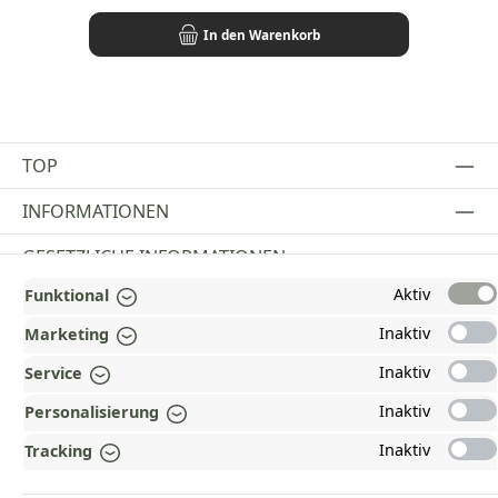
In den Warenkorb
TOP
INFORMATIONEN
GESETZLICHE INFORMATIONEN
Aktiv
Funktional
ZAHLUNGS- UND VERSANDARTEN
Inaktiv
Marketing
AUSGEZEICHNET UND ZERTIFIZIERT!
Inaktiv
Service
WARUM HEAD-SHOP.DE?
Inaktiv
Personalisierung
UNSERE COMMUNITIES
Inaktiv
Tracking