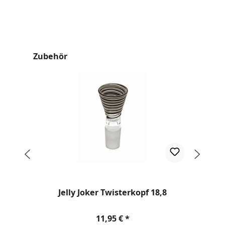
Produktgalerie überspringen
Zubehör
Dur
Jelly Joker Twisterkopf 18,8
Regulärer Preis:
11,95 €