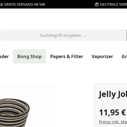
GRATIS VERSAND AB 50€
NEUTRALE VER
nder
Bong Shop
Papers & Filter
Vaporizer
G
Jelly J
11,95 
Preise inkl. Mw