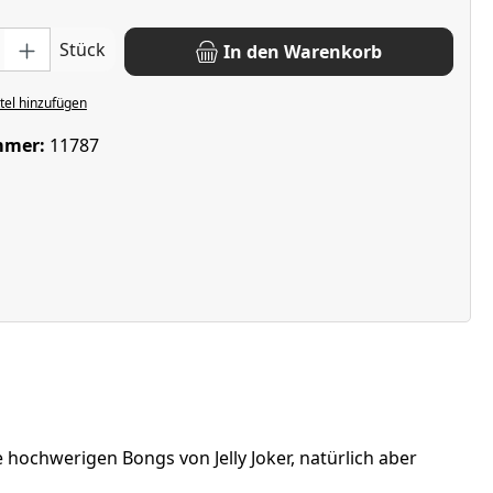
: Gib den gewünschten Wert ein oder benutze die Schaltflächen u
Stück
In den Warenkorb
el hinzufügen
mmer:
11787
 hochwerigen Bongs von Jelly Joker, natürlich aber