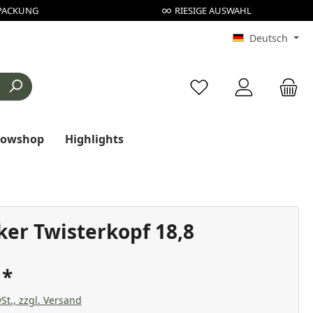
PACKUNG
RIESIGE AUSWAHL
Deutsch
Du hast 0 Produkte au
rowshop
Highlights
oker Twisterkopf 18,8
€
St., zzgl. Versand