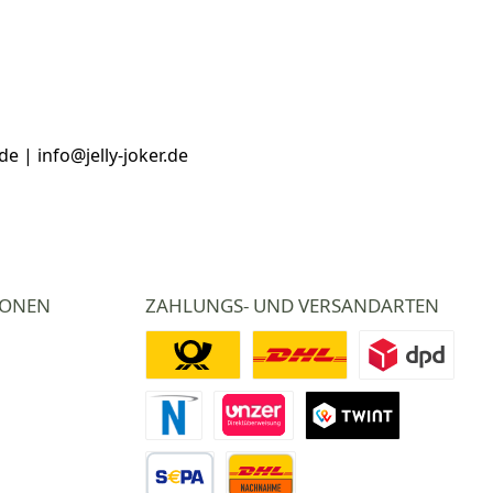
e | info@jelly-joker.de
IONEN
ZAHLUNGS- UND VERSANDARTEN
Deutsche Post
DHL
DPD
Novalnet Zahlung
Direktüberweisung
TWINT