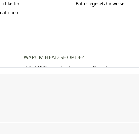
ichkeiten
Batteriegesetzhinweise
mationen
WARUM HEAD-SHOP.DE?
✅ Seit 1997 dein Headshop- und Growshop-
Experte
✅ Über 250.000 zufriedene Kunden in DE,
AT und CH
✅ Kostenloser Versand nach Deutschland
ab 50 €
✅ Schnelle Lieferung und neutrale
Verpackung
✅ Riesige Auswahl an Bongs, Pfeifen,
Papers, Grinder und mehr
Vertrag widerrufen