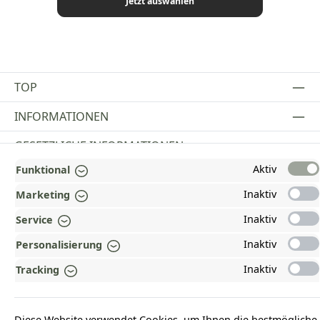
Jetzt auswählen
TOP
INFORMATIONEN
GESETZLICHE INFORMATIONEN
Aktiv
Funktional
ZAHLUNGS- UND VERSANDARTEN
Inaktiv
Marketing
AUSGEZEICHNET UND ZERTIFIZIERT!
Inaktiv
Service
WARUM HEAD-SHOP.DE?
Inaktiv
Personalisierung
UNSERE COMMUNITIES
Inaktiv
Tracking
Vertrag widerrufen
Diese Website verwendet Cookies, um Ihnen die bestmögliche