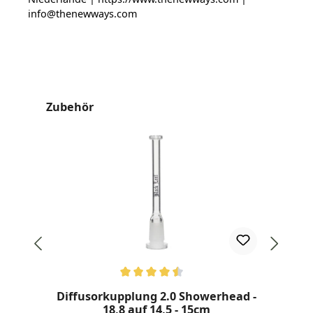
info@thenewways.com
Produktgalerie überspringen
Zubehör
Durchschnittliche Bewertung von 4.5 von 5 Sternen
Diffusorkupplung 2.0 Showerhead -
18,8 auf 14,5 - 15cm