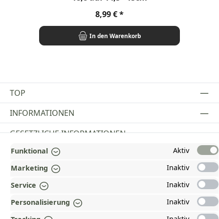
Regulärer Preis:
8,99 €
In den Warenkorb
TOP
INFORMATIONEN
GESETZLICHE INFORMATIONEN
Aktiv
Funktional
ZAHLUNGS- UND VERSANDARTEN
Inaktiv
Marketing
AUSGEZEICHNET UND ZERTIFIZIERT!
Inaktiv
Service
WARUM HEAD-SHOP.DE?
Inaktiv
Personalisierung
UNSERE COMMUNITIES
Inaktiv