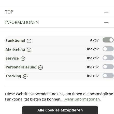
TOP
INFORMATIONEN
GESETZLICHE INFORMATIONEN
Aktiv
Funktional
ZAHLUNGS- UND VERSANDARTEN
Inaktiv
Marketing
AUSGEZEICHNET UND ZERTIFIZIERT!
Inaktiv
Service
WARUM HEAD-SHOP.DE?
Inaktiv
Personalisierung
UNSERE COMMUNITIES
Inaktiv
Tracking
Vertrag widerrufen
Diese Website verwendet Cookies, um Ihnen die bestmögliche
Funktionalität bieten zu können...
Mehr Informationen
.
Alle Cookies akzeptieren