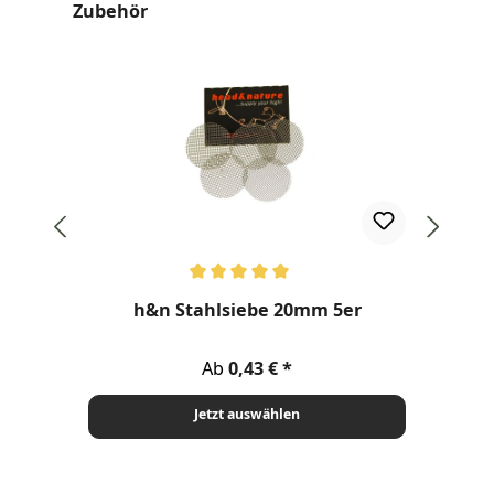
Produktgalerie überspringen
Zubehör
Durchschnittliche Bewertung von 5 von 5 Sternen
h&n Stahlsiebe 20mm 5er
Regulärer Preis:
Ab
0,43 €
Jetzt auswählen