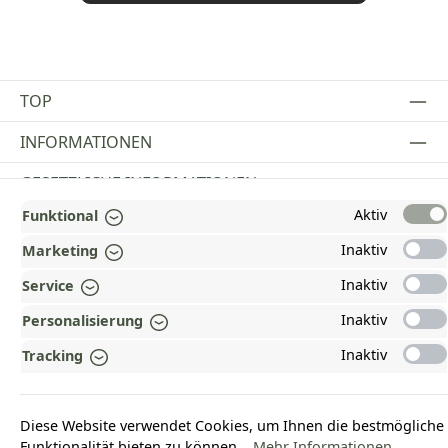
TOP
INFORMATIONEN
GESETZLICHE INFORMATIONEN
Aktiv
Funktional
ZAHLUNGS- UND VERSANDARTEN
Inaktiv
Marketing
AUSGEZEICHNET UND ZERTIFIZIERT!
Inaktiv
Service
WARUM HEAD-SHOP.DE?
Inaktiv
Personalisierung
UNSERE COMMUNITIES
Inaktiv
Tracking
Vertrag widerrufen
Diese Website verwendet Cookies, um Ihnen die bestmögliche
Funktionalität bieten zu können...
Mehr Informationen
.