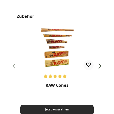
Produktgalerie überspringen
Zubehör
Durchschnittliche Bewertung von 5 von 5 Sternen
RAW Cones
Jetzt auswählen