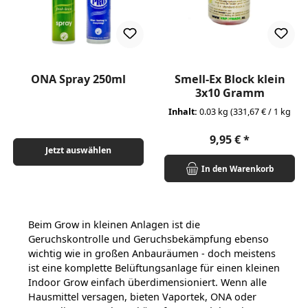
ONA Spray 250ml
Smell-Ex Block klein
3x10 Gramm
Inhalt:
0.03 kg
(331,67 € / 1 kg
Regulärer Preis:
9,95 €
Jetzt auswählen
In den Warenkorb
Beim Grow in kleinen Anlagen ist die
Geruchskontrolle und Geruchsbekämpfung ebenso
wichtig wie in großen Anbauräumen - doch meistens
ist eine komplette Belüftungsanlage für einen kleinen
Indoor Grow einfach überdimensioniert.
Wenn alle
Hausmittel versagen, bieten Vaportek, ONA oder