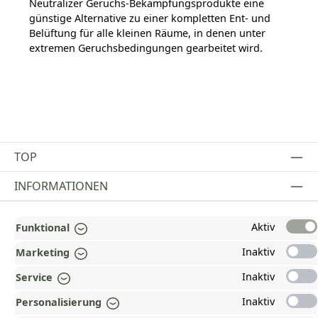
Neutralizer Geruchs-Bekämpfungsprodukte eine
günstige Alternative zu einer kompletten Ent- und
Belüftung für alle kleinen Räume, in denen unter
extremen Geruchsbedingungen gearbeitet wird.
TOP
INFORMATIONEN
GESETZLICHE INFORMATIONEN
Aktiv
Funktional
ZAHLUNGS- UND VERSANDARTEN
Inaktiv
Marketing
AUSGEZEICHNET UND ZERTIFIZIERT!
Inaktiv
Service
Inaktiv
WARUM HEAD-SHOP.DE?
Personalisierung