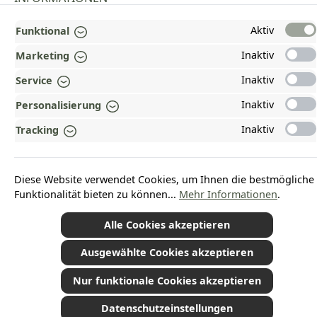
GESETZLICHE INFORMATIONEN
Aktiv
Funktional
Inaktiv
ZAHLUNGS- UND VERSANDARTEN
Marketing
Inaktiv
Service
AUSGEZEICHNET UND ZERTIFIZIERT!
Inaktiv
Personalisierung
WARUM HEAD-SHOP.DE?
Inaktiv
Tracking
UNSERE COMMUNITIES
Diese Website verwendet Cookies, um Ihnen die bestmögliche
Vertrag widerrufen
Funktionalität bieten zu können...
Mehr Informationen
.
Alle Cookies akzeptieren
Ausgewählte Cookies akzeptieren
*Alle Preise inkl. gesetzl. Mehrwertsteuer zzgl.
Versandkosten
und ggf.
Nachnahmegebühren, wenn nicht anders angegeben.
© 2026 Plamundo GmbH - Alle Rechte vorbehalten. Theme by
ThemeWare®
Nur funktionale Cookies akzeptieren
Datenschutzeinstellungen