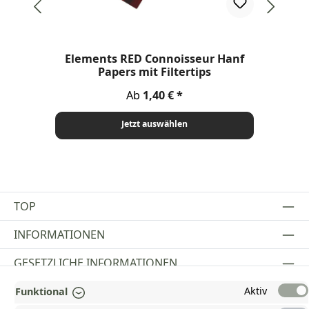
Elements RED Connoisseur Hanf
Papers mit Filtertips
Regulärer Preis:
Ab
1,40 €
Jetzt auswählen
TOP
INFORMATIONEN
GESETZLICHE INFORMATIONEN
ZAHLUNGS- UND VERSANDARTEN
Aktiv
Funktional