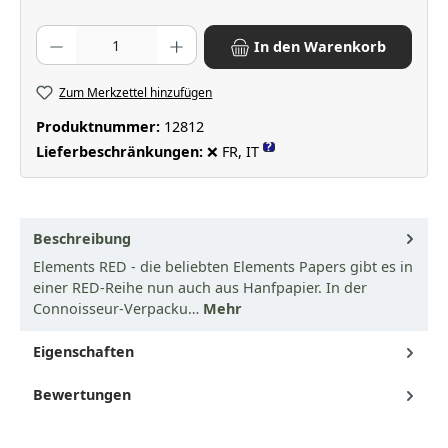
Produkt Anzahl: Gib den gewünschten Wert ein oder benutze die Scha
In den Warenkorb
Zum Merkzettel hinzufügen
Produktnummer:
12812
?
Lieferbeschränkungen:
❌ FR, IT
Beschreibung
Elements RED - die beliebten Elements Papers gibt es in
einer RED-Reihe nun auch aus Hanfpapier. In der
Connoisseur-Verpacku…
Mehr
Eigenschaften
Bewertungen