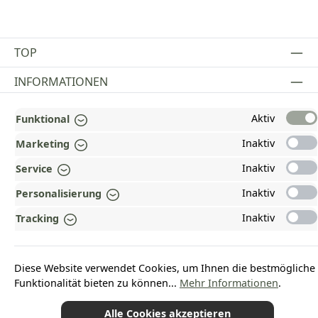
TOP
INFORMATIONEN
GESETZLICHE INFORMATIONEN
Aktiv
Funktional
ZAHLUNGS- UND VERSANDARTEN
Inaktiv
Marketing
Inaktiv
AUSGEZEICHNET UND ZERTIFIZIERT!
Service
Inaktiv
Personalisierung
WARUM HEAD-SHOP.DE?
Inaktiv
Tracking
UNSERE COMMUNITIES
Diese Website verwendet Cookies, um Ihnen die bestmögliche
Vertrag widerrufen
Funktionalität bieten zu können...
Mehr Informationen
.
Alle Cookies akzeptieren