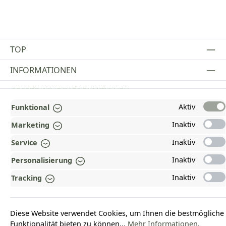
TOP
INFORMATIONEN
GESETZLICHE INFORMATIONEN
Aktiv
Funktional
ZAHLUNGS- UND VERSANDARTEN
Inaktiv
Marketing
AUSGEZEICHNET UND ZERTIFIZIERT!
Inaktiv
Service
WARUM HEAD-SHOP.DE?
Inaktiv
Personalisierung
UNSERE COMMUNITIES
Inaktiv
Tracking
Vertrag widerrufen
Diese Website verwendet Cookies, um Ihnen die bestmögliche
Funktionalität bieten zu können...
Mehr Informationen
.