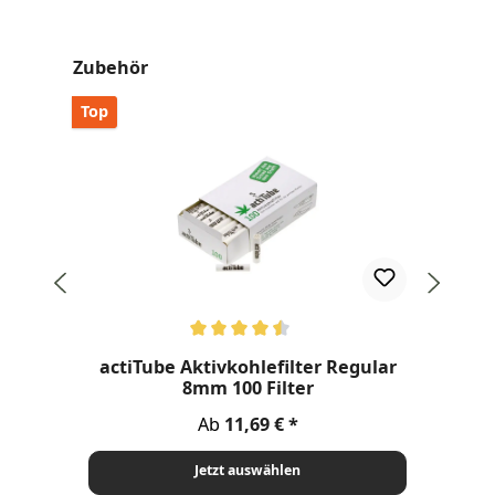
Produktgalerie überspringen
Zubehör
Top
Durchschnittliche Bewertung von 4.58 von 5 Sternen
Dur
actiTube Aktivkohlefilter Regular
8mm 100 Filter
Regulärer Preis:
Ab
11,69 €
Jetzt auswählen