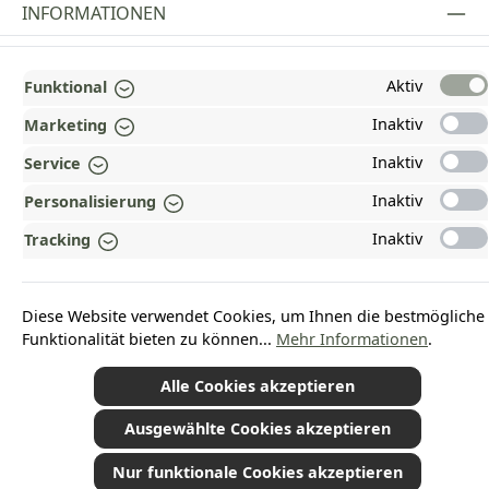
INFORMATIONEN
GESETZLICHE INFORMATIONEN
Aktiv
Funktional
ZAHLUNGS- UND VERSANDARTEN
Inaktiv
Marketing
AUSGEZEICHNET UND ZERTIFIZIERT!
Inaktiv
Service
WARUM HEAD-SHOP.DE?
Inaktiv
Personalisierung
UNSERE COMMUNITIES
Inaktiv
Tracking
Vertrag widerrufen
Diese Website verwendet Cookies, um Ihnen die bestmögliche
Funktionalität bieten zu können...
Mehr Informationen
.
Alle Cookies akzeptieren
*Alle Preise inkl. gesetzl. Mehrwertsteuer zzgl.
Versandkosten
und ggf.
Nachnahmegebühren, wenn nicht anders angegeben.
Ausgewählte Cookies akzeptieren
© 2026 Plamundo GmbH - Alle Rechte vorbehalten. Theme by
ThemeWare®
Nur funktionale Cookies akzeptieren