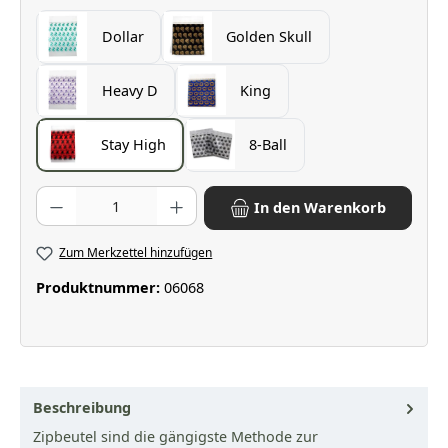
Dollar
Golden Skull
Heavy D
King
Stay High
8-Ball
Produkt Anzahl: Gib den gewünschten Wert ein oder benutze die Scha
In den Warenkorb
Zum Merkzettel hinzufügen
Produktnummer:
06068
Beschreibung
Zipbeutel sind die gängigste Methode zur