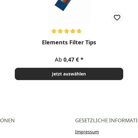
rnen
Durchschnittliche Bewertung von 4.67 von 5 Sternen
Elements Filter Tips
Regulärer Preis:
Ab
0,47 €
Jetzt auswählen
IONEN
GESETZLICHE INFORMAT
Impressum