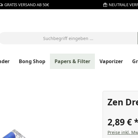
GRATIS VERSAND AB 50€
NEUTRALE VER
nder
Bong Shop
Papers & Filter
Vaporizer
G
Zen Dr
2,89 €
Preise inkl. Mw