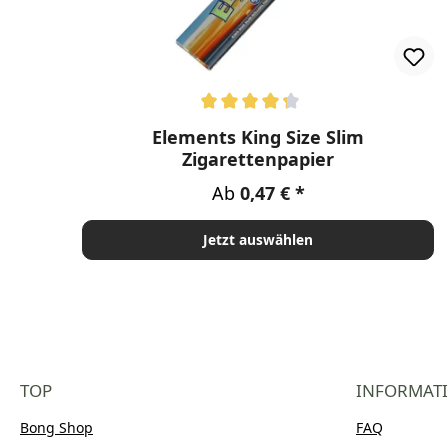
Durchschnittliche Bewertung von 4.33 von 5 Ste
Elements King Size Slim
Zigarettenpapier
Regulärer Preis:
Ab
0,47 €
Jetzt auswählen
TOP
INFORMAT
Bong Shop
FAQ