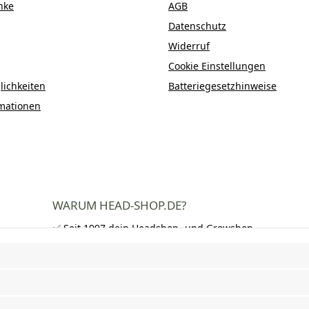
nke
AGB
Datenschutz
Widerruf
Cookie Einstellungen
ichkeiten
Batteriegesetzhinweise
mationen
WARUM HEAD-SHOP.DE?
✅ Seit 1997 dein Headshop- und Growshop-
Experte
✅ Über 250.000 zufriedene Kunden in DE,
AT und CH
✅ Kostenloser Versand nach Deutschland
ab 50 €