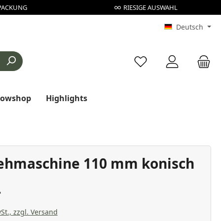
PACKUNG
RIESIGE AUSWAHL
Deutsch
Du hast 0 Produkte au
rowshop
Highlights
ehmaschine 110 mm konisch
St., zzgl. Versand