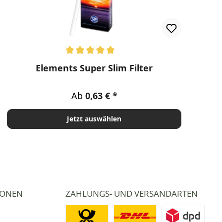
Durchschnittliche Bewertung von 5 von 5 Sternen
Elements Super Slim Filter
Regulärer Preis:
Ab
0,63 €
Jetzt auswählen
IONEN
ZAHLUNGS- UND VERSANDARTEN