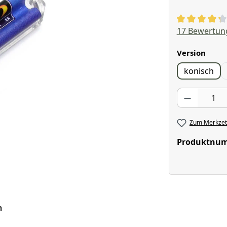
Durchschnitt
17 Bewertun
ausw
Version
konisch
Produkt Anzahl
Zum Merkzett
Produktnu
n