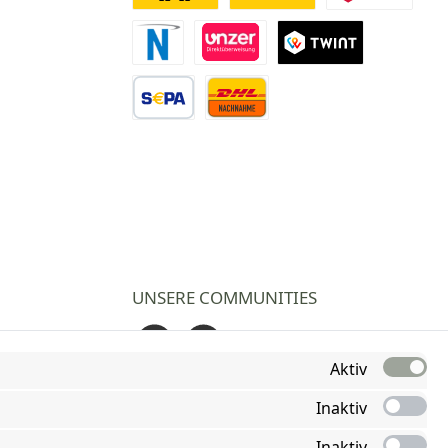
Deutsche Post
DHL
DPD
Novalnet Zahlung
Direktüberweisung
TWINT
Vorkasse Überweisung
Nachnahme
UNSERE COMMUNITIES
Facebook
Instagram
Aktiv
Inaktiv
Inaktiv