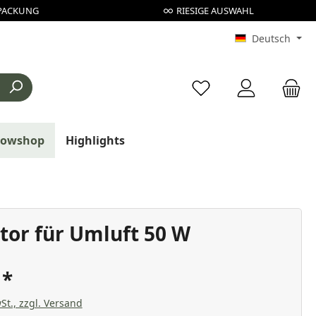
PACKUNG
RIESIGE AUSWAHL
Deutsch
Du hast 0 Produkte au
rowshop
Highlights
ator für Umluft 50 W
€
St., zzgl. Versand