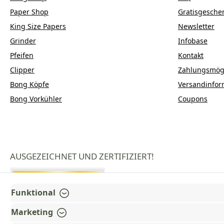
Paper Shop
Gratisgesche
King Size Papers
Newsletter
Grinder
Infobase
Pfeifen
Kontakt
Clipper
Zahlungsmögl
Bong Köpfe
Versandinfor
Bong Vorkühler
Coupons
AUSGEZEICHNET UND ZERTIFIZIERT!
Funktional
Marketing