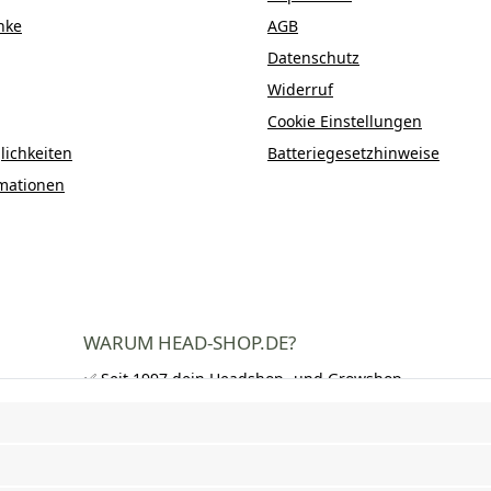
nke
AGB
Datenschutz
Widerruf
Cookie Einstellungen
ichkeiten
Batteriegesetzhinweise
mationen
WARUM HEAD-SHOP.DE?
✅ Seit 1997 dein Headshop- und Growshop-
Experte
✅ Über 250.000 zufriedene Kunden in DE,
AT und CH
✅ Kostenloser Versand nach Deutschland