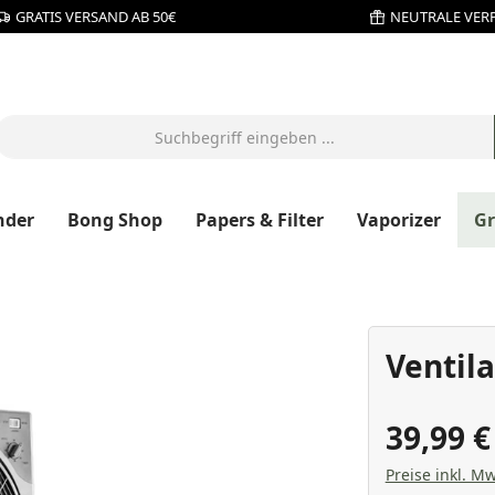
GRATIS VERSAND AB 50€
NEUTRALE VER
nder
Bong Shop
Papers & Filter
Vaporizer
G
Ventil
39,99 
Preise inkl. Mw