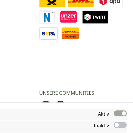
Deutsche Post
DHL
DPD
Novalnet Zahlung
Direktüberweisung
TWINT
Vorkasse Überweisung
Nachnahme
UNSERE COMMUNITIES
Facebook
Instagram
Aktiv
Inaktiv