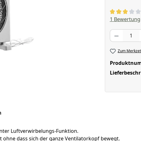
Durchschnitt
1 Bewertung
Produkt Anzahl
Zum Merkzett
Produktnu
Lieferbesch
n
nter Luftverwirbelungs-Funktion.
lt ohne dass sich der ganze Ventilatorkopf bewegt.