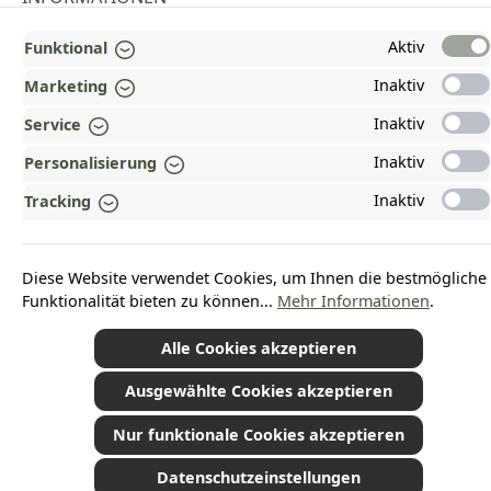
GESETZLICHE INFORMATIONEN
Aktiv
Funktional
Inaktiv
ZAHLUNGS- UND VERSANDARTEN
Marketing
Inaktiv
Service
AUSGEZEICHNET UND ZERTIFIZIERT!
Inaktiv
Personalisierung
WARUM HEAD-SHOP.DE?
Inaktiv
Tracking
UNSERE COMMUNITIES
Diese Website verwendet Cookies, um Ihnen die bestmögliche
Vertrag widerrufen
Funktionalität bieten zu können...
Mehr Informationen
.
Alle Cookies akzeptieren
Ausgewählte Cookies akzeptieren
*Alle Preise inkl. gesetzl. Mehrwertsteuer zzgl.
Versandkosten
und ggf.
Nachnahmegebühren, wenn nicht anders angegeben.
© 2026 Plamundo GmbH - Alle Rechte vorbehalten. Theme by
ThemeWare®
Nur funktionale Cookies akzeptieren
Datenschutzeinstellungen