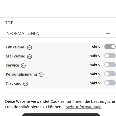
TOP
INFORMATIONEN
GESETZLICHE INFORMATIONEN
Aktiv
Funktional
ZAHLUNGS- UND VERSANDARTEN
Inaktiv
Marketing
Inaktiv
AUSGEZEICHNET UND ZERTIFIZIERT!
Service
Inaktiv
Personalisierung
WARUM HEAD-SHOP.DE?
Inaktiv
Tracking
UNSERE COMMUNITIES
Diese Website verwendet Cookies, um Ihnen die bestmögliche
Vertrag widerrufen
Funktionalität bieten zu können...
Mehr Informationen
.