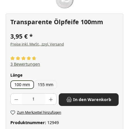
Transparente Ölpfeife 100mm
3,95 €
Preise inkl. MwSt., zzgl. Versand
Durchschnittliche Bewertung von 4.67 von 5 Sternen
3 Bewertungen
auswählen
Länge
100 mm
155 mm
Produkt Anzahl: Gib den gewünschten Wert ein oder benutze die Scha
In den Warenkorb
Zum Merkzettel hinzufügen
Produktnummer:
12949