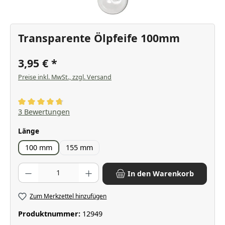
Transparente Ölpfeife 100mm
3,95 €
Preise inkl. MwSt., zzgl. Versand
Durchschnittliche Bewertung von 4.67 von 5 Sternen
3 Bewertungen
auswählen
Länge
100 mm
155 mm
Produkt Anzahl: Gib den gewünschten Wert ein oder benutze die Scha
In den Warenkorb
Zum Merkzettel hinzufügen
Produktnummer:
12949