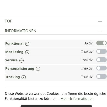
TOP
INFORMATIONEN
GESETZLICHE INFORMATIONEN
Aktiv
Funktional
ZAHLUNGS- UND VERSANDARTEN
Inaktiv
Marketing
Inaktiv
AUSGEZEICHNET UND ZERTIFIZIERT!
Service
Inaktiv
Personalisierung
WARUM HEAD-SHOP.DE?
Inaktiv
Tracking
UNSERE COMMUNITIES
Diese Website verwendet Cookies, um Ihnen die bestmögliche
Vertrag widerrufen
Funktionalität bieten zu können...
Mehr Informationen
.