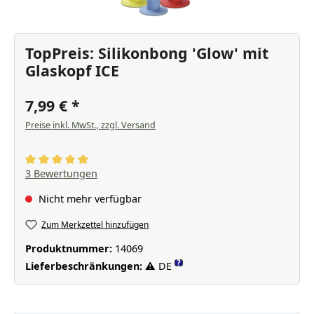
TopPreis: Silikonbong 'Glow' mit
Glaskopf ICE
7,99 €
Preise inkl. MwSt., zzgl. Versand
Durchschnittliche Bewertung von 5 von 5 Sternen
3 Bewertungen
Nicht mehr verfügbar
Zum Merkzettel hinzufügen
Produktnummer:
14069
?
Lieferbeschränkungen:
⚠ DE