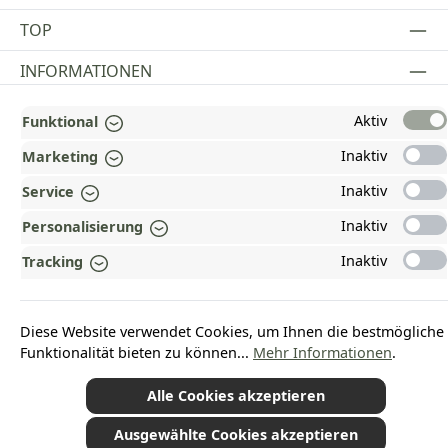
TOP
INFORMATIONEN
GESETZLICHE INFORMATIONEN
Aktiv
Funktional
ZAHLUNGS- UND VERSANDARTEN
Inaktiv
Marketing
Inaktiv
Service
AUSGEZEICHNET UND ZERTIFIZIERT!
Inaktiv
Personalisierung
WARUM HEAD-SHOP.DE?
Inaktiv
Tracking
UNSERE COMMUNITIES
Diese Website verwendet Cookies, um Ihnen die bestmögliche
Vertrag widerrufen
Funktionalität bieten zu können...
Mehr Informationen
.
Alle Cookies akzeptieren
Ausgewählte Cookies akzeptieren
*Alle Preise inkl. gesetzl. Mehrwertsteuer zzgl.
Versandkosten
und ggf.