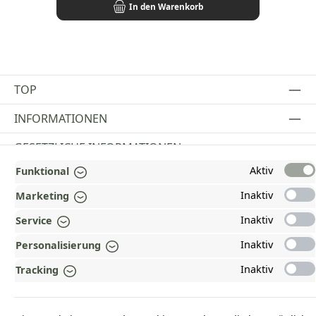
In den Warenkorb
TOP
INFORMATIONEN
GESETZLICHE INFORMATIONEN
Aktiv
Funktional
ZAHLUNGS- UND VERSANDARTEN
Inaktiv
Marketing
AUSGEZEICHNET UND ZERTIFIZIERT!
Inaktiv
Service
WARUM HEAD-SHOP.DE?
Inaktiv
Personalisierung
UNSERE COMMUNITIES
Inaktiv
Tracking
Vertrag widerrufen