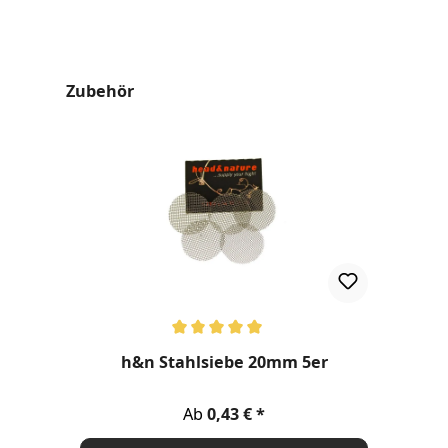
Produktgalerie überspringen
Zubehör
Durchschnittliche Bewertung von 5 von 5 Sternen
h&n Stahlsiebe 20mm 5er
Regulärer Preis:
Ab
0,43 €