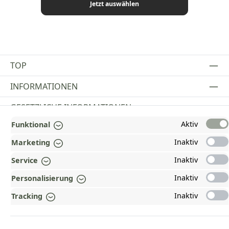
Jetzt auswählen
TOP
INFORMATIONEN
GESETZLICHE INFORMATIONEN
Aktiv
Funktional
ZAHLUNGS- UND VERSANDARTEN
Inaktiv
Marketing
AUSGEZEICHNET UND ZERTIFIZIERT!
Inaktiv
Service
WARUM HEAD-SHOP.DE?
Inaktiv
Personalisierung
UNSERE COMMUNITIES
Inaktiv
Tracking
Vertrag widerrufen