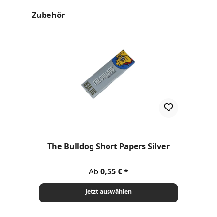
Produktgalerie überspringen
Zubehör
The Bulldog Short Papers Silver
Regulärer Preis:
Ab
0,55 €
Jetzt auswählen