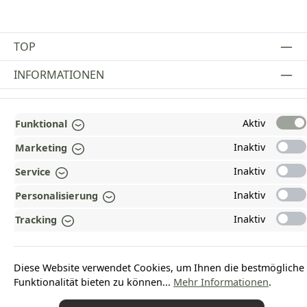
TOP
INFORMATIONEN
GESETZLICHE INFORMATIONEN
Aktiv
Funktional
ZAHLUNGS- UND VERSANDARTEN
Inaktiv
Marketing
AUSGEZEICHNET UND ZERTIFIZIERT!
Inaktiv
Service
WARUM HEAD-SHOP.DE?
Inaktiv
Personalisierung
UNSERE COMMUNITIES
Inaktiv
Tracking
Vertrag widerrufen
Diese Website verwendet Cookies, um Ihnen die bestmögliche
Funktionalität bieten zu können...
Mehr Informationen
.