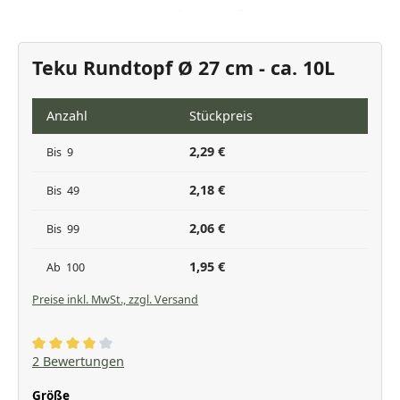
Teku Rundtopf Ø 27 cm - ca. 10L
Anzahl
Stückpreis
2,29 €
Bis
9
2,18 €
Bis
49
2,06 €
Bis
99
1,95 €
Ab
100
Preise inkl. MwSt., zzgl. Versand
Durchschnittliche Bewertung von 4 von 5 Sternen
2 Bewertungen
auswählen
Größe