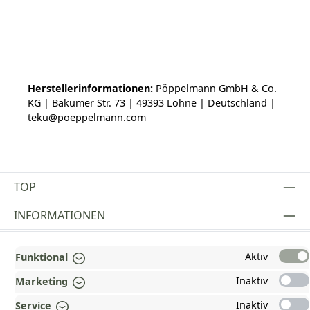
Herstellerinformationen:
Pöppelmann GmbH & Co.
KG | Bakumer Str. 73 | 49393 Lohne | Deutschland |
teku@poeppelmann.com
TOP
INFORMATIONEN
GESETZLICHE INFORMATIONEN
Aktiv
Funktional
ZAHLUNGS- UND VERSANDARTEN
Inaktiv
Marketing
AUSGEZEICHNET UND ZERTIFIZIERT!
Inaktiv
Service