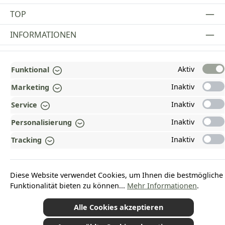
TOP
INFORMATIONEN
GESETZLICHE INFORMATIONEN
Aktiv
Funktional
ZAHLUNGS- UND VERSANDARTEN
Inaktiv
Marketing
AUSGEZEICHNET UND ZERTIFIZIERT!
Inaktiv
Service
WARUM HEAD-SHOP.DE?
Inaktiv
Personalisierung
UNSERE COMMUNITIES
Inaktiv
Tracking
Vertrag widerrufen
Diese Website verwendet Cookies, um Ihnen die bestmögliche
Funktionalität bieten zu können...
Mehr Informationen
.
Alle Cookies akzeptieren
*Alle Preise inkl. gesetzl. Mehrwertsteuer zzgl.
Versandkosten
und ggf.
Nachnahmegebühren, wenn nicht anders angegeben.