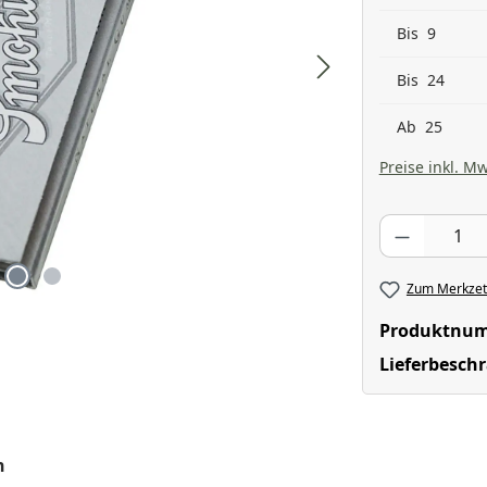
Bis
9
Bis
24
Ab
25
Preise inkl. Mw
Produkt Anzahl
Zum Merkzett
Produktnu
Lieferbesch
n