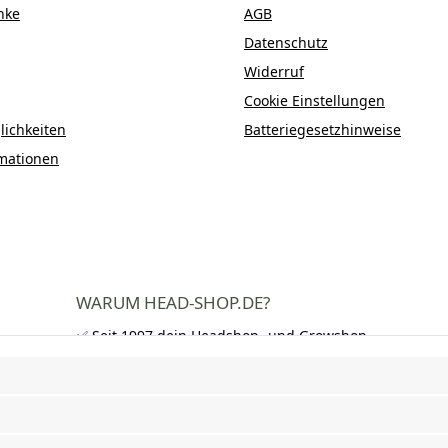
nke
AGB
Datenschutz
Widerruf
Cookie Einstellungen
ichkeiten
Batteriegesetzhinweise
mationen
WARUM HEAD-SHOP.DE?
✅ Seit 1997 dein Headshop- und Growshop-
Experte
✅ Über 250.000 zufriedene Kunden in DE,
AT und CH
✅ Kostenloser Versand nach Deutschland
ab 50 €