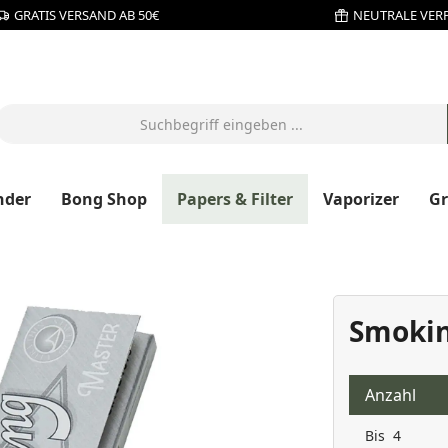
GRATIS VERSAND AB 50€
NEUTRALE VER
nder
Bong Shop
Papers & Filter
Vaporizer
G
Smokin
Anzahl
Bis
4