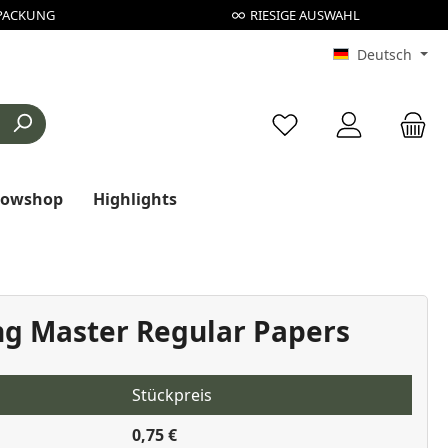
PACKUNG
RIESIGE AUSWAHL
Deutsch
Du hast 0 Produkte au
rowshop
Highlights
g Master Regular Papers
Stückpreis
0,75 €