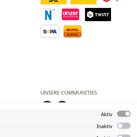
Deutsche Post
DHL
DPD
Novalnet Zahlung
Direktüberweisung
TWINT
Vorkasse Überweisung
Nachnahme
UNSERE COMMUNITIES
Facebook
Instagram
Aktiv
Inaktiv