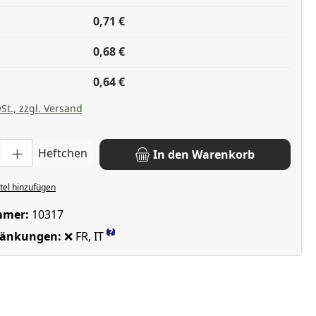
0,71 €
0,68 €
0,64 €
St., zzgl. Versand
: Gib den gewünschten Wert ein oder benutze die Schaltflächen u
Heftchen
In den Warenkorb
el hinzufügen
mmer:
10317
?
ränkungen:
❌ FR, IT