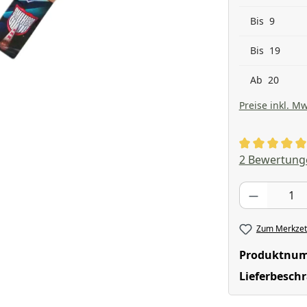
Bis
9
Bis
19
Ab
20
Preise inkl. Mw
Durchschnitt
2 Bewertung
Produkt Anzahl
Zum Merkzett
Produktnu
Lieferbesch