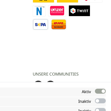
Deutsche Post
DHL
DPD
Novalnet Zahlung
Direktüberweisung
TWINT
Vorkasse Überweisung
Nachnahme
UNSERE COMMUNITIES
Facebook
Instagram
Aktiv
Inaktiv