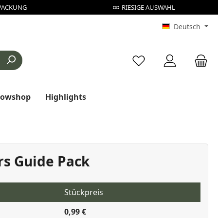
PACKUNG
RIESIGE AUSWAHL
Deutsch
Du hast 0 Produkte au
rowshop
Highlights
s Guide Pack
Stückpreis
0,99 €