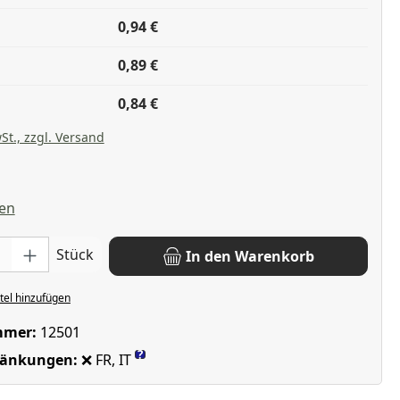
0,94 €
0,89 €
0,84 €
St., zzgl. Versand
liche Bewertung von 5 von 5 Sternen
en
: Gib den gewünschten Wert ein oder benutze die Schaltflächen u
Stück
In den Warenkorb
el hinzufügen
mmer:
12501
?
ränkungen:
❌ FR, IT