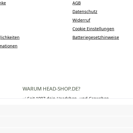
nke
AGB
Datenschutz
Widerruf
Cookie Einstellungen
ichkeiten
Batteriegesetzhinweise
mationen
WARUM HEAD-SHOP.DE?
✅ Seit 1997 dein Headshop- und Growshop-
Experte
✅ Über 250.000 zufriedene Kunden in DE,
AT und CH
✅ Kostenloser Versand nach Deutschland
ab 50 €