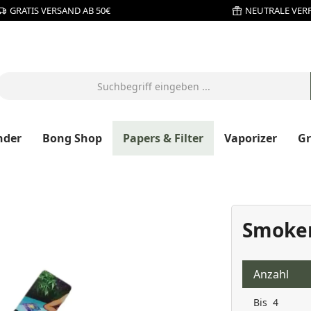
GRATIS VERSAND AB 50€
NEUTRALE VER
nder
Bong Shop
Papers & Filter
Vaporizer
G
Smoker
Anzahl
Bis
4