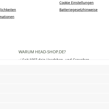
Cookie Einstellungen
ichkeiten
Batteriegesetzhinweise
mationen
WARUM HEAD-SHOP.DE?
✅ Seit 1997 dein Headshop- und Growshop-
Experte
✅ Über 250.000 zufriedene Kunden in DE,
AT und CH
✅ Kostenloser Versand nach Deutschland
ab 50 €
✅ Schnelle Lieferung und neutrale
Verpackung
✅ Riesige Auswahl an Bongs, Pfeifen,
Papers, Grinder und mehr