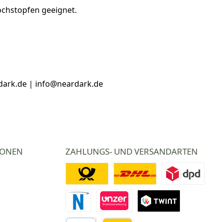
lochstopfen geeignet.
dark.de | info@neardark.de
IONEN
ZAHLUNGS- UND VERSANDARTEN
Deutsche Post
DHL
DPD
Novalnet Zahlung
Direktüberweisung
TWINT