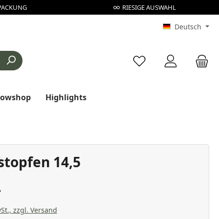
PACKUNG
RIESIGE AUSWAHL
Deutsch
Du hast 0 Produkte au
rowshop
Highlights
stopfen 14,5
St., zzgl. Versand