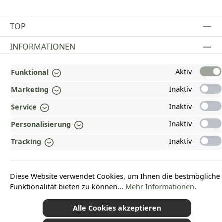
TOP
INFORMATIONEN
GESETZLICHE INFORMATIONEN
Aktiv
Funktional
ZAHLUNGS- UND VERSANDARTEN
Inaktiv
Marketing
Inaktiv
Service
AUSGEZEICHNET UND ZERTIFIZIERT!
Inaktiv
Personalisierung
WARUM HEAD-SHOP.DE?
Inaktiv
Tracking
UNSERE COMMUNITIES
Diese Website verwendet Cookies, um Ihnen die bestmögliche
Vertrag widerrufen
Funktionalität bieten zu können...
Mehr Informationen
.
Alle Cookies akzeptieren