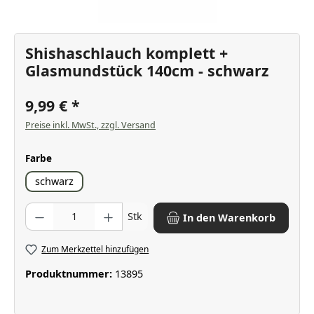
Shishaschlauch komplett +
Glasmundstück 140cm - schwarz
9,99 €
Preise inkl. MwSt., zzgl. Versand
auswählen
Farbe
schwarz
Produkt Anzahl: Gib den gewünschten Wert ein oder benutze die Scha
Stk
In den Warenkorb
Zum Merkzettel hinzufügen
Produktnummer:
13895