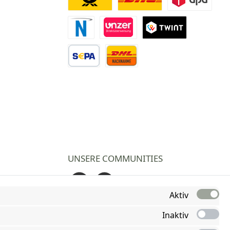
Deutsche Post
DHL
DPD
Novalnet Zahlung
Direktüberweisung
TWINT
Vorkasse Überweisung
Nachnahme
UNSERE COMMUNITIES
Facebook
Instagram
Aktiv
Inaktiv