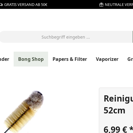
GRATIS VERSAND AB 50€
NEUTRALE VER
nder
Bong Shop
Papers & Filter
Vaporizer
G
Reinig
52cm
6,99 €