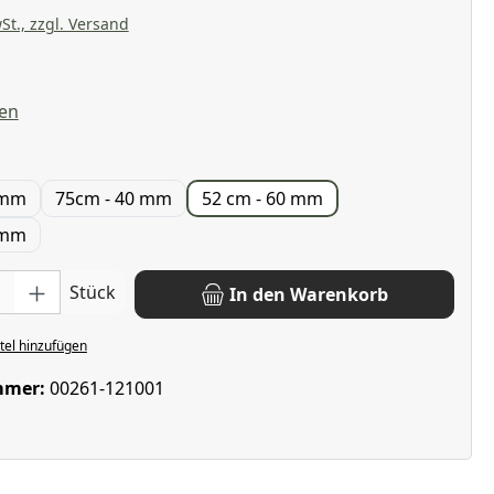
St., zzgl. Versand
liche Bewertung von 4.8 von 5 Sternen
en
hlen
 mm
75cm - 40 mm
52 cm - 60 mm
 mm
: Gib den gewünschten Wert ein oder benutze die Schaltflächen u
Stück
In den Warenkorb
el hinzufügen
mmer:
00261-121001