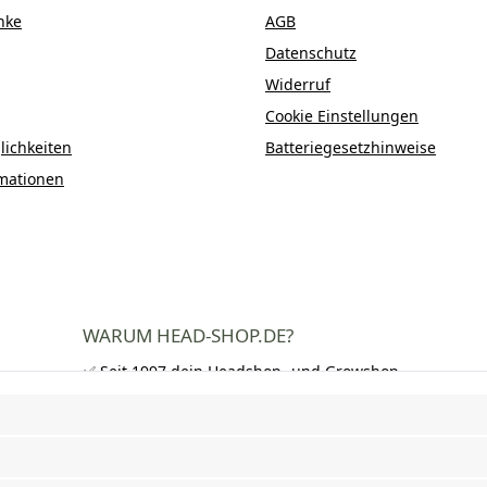
nke
AGB
Datenschutz
Widerruf
Cookie Einstellungen
ichkeiten
Batteriegesetzhinweise
mationen
WARUM HEAD-SHOP.DE?
✅ Seit 1997 dein Headshop- und Growshop-
Experte
✅ Über 250.000 zufriedene Kunden in DE,
AT und CH
✅ Kostenloser Versand nach Deutschland
ab 50 €