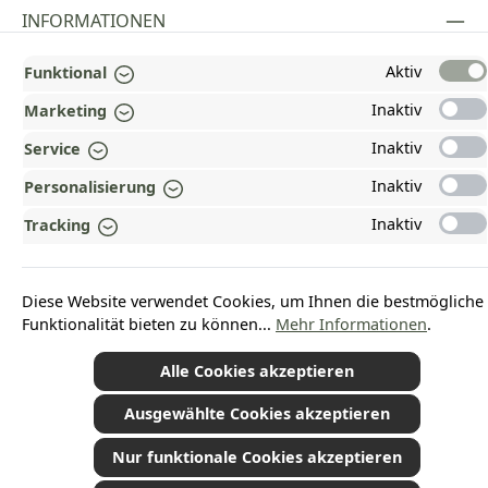
INFORMATIONEN
GESETZLICHE INFORMATIONEN
Aktiv
Funktional
ZAHLUNGS- UND VERSANDARTEN
Inaktiv
Marketing
Inaktiv
Service
AUSGEZEICHNET UND ZERTIFIZIERT!
Inaktiv
Personalisierung
WARUM HEAD-SHOP.DE?
Inaktiv
Tracking
UNSERE COMMUNITIES
Diese Website verwendet Cookies, um Ihnen die bestmögliche
Vertrag widerrufen
Funktionalität bieten zu können...
Mehr Informationen
.
Alle Cookies akzeptieren
Ausgewählte Cookies akzeptieren
*Alle Preise inkl. gesetzl. Mehrwertsteuer zzgl.
Versandkosten
und ggf.
Nachnahmegebühren, wenn nicht anders angegeben.
© 2026 Plamundo GmbH - Alle Rechte vorbehalten. Theme by
ThemeWare®
Nur funktionale Cookies akzeptieren