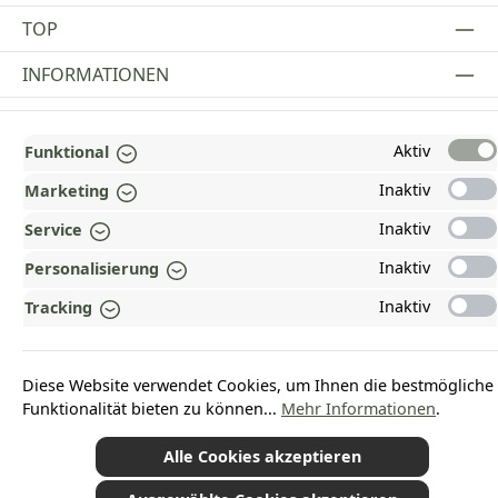
TOP
INFORMATIONEN
GESETZLICHE INFORMATIONEN
Aktiv
Funktional
ZAHLUNGS- UND VERSANDARTEN
Inaktiv
Marketing
AUSGEZEICHNET UND ZERTIFIZIERT!
Inaktiv
Service
WARUM HEAD-SHOP.DE?
Inaktiv
Personalisierung
UNSERE COMMUNITIES
Inaktiv
Tracking
Vertrag widerrufen
Diese Website verwendet Cookies, um Ihnen die bestmögliche
Funktionalität bieten zu können...
Mehr Informationen
.
Alle Cookies akzeptieren
*Alle Preise inkl. gesetzl. Mehrwertsteuer zzgl.
Versandkosten
und ggf.
Nachnahmegebühren, wenn nicht anders angegeben.