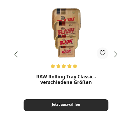
Durchschnittliche Bewertung von 5 von 5 Sternen
Dur
RAW Rolling Tray Classic -
verschiedene Größen
Jetzt auswählen