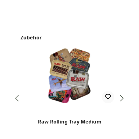
Produktgalerie überspringen
Zubehör
Top
Raw Rolling Tray Medium