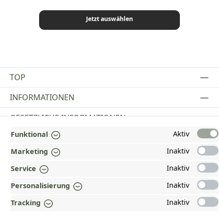
Jetzt auswählen
TOP
INFORMATIONEN
GESETZLICHE INFORMATIONEN
Aktiv
Funktional
ZAHLUNGS- UND VERSANDARTEN
Inaktiv
Marketing
AUSGEZEICHNET UND ZERTIFIZIERT!
Inaktiv
Service
WARUM HEAD-SHOP.DE?
Inaktiv
Personalisierung
UNSERE COMMUNITIES
Inaktiv
Tracking