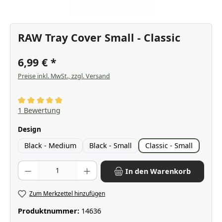
RAW Tray Cover Small - Classic
6,99 €
Preise inkl. MwSt., zzgl. Versand
Durchschnittliche Bewertung von 5 von 5 Sternen
1 Bewertung
auswählen
Design
Black - Medium
Black - Small
Classic - Small
Produkt Anzahl: Gib den gewünschten Wert ein oder benutze die Scha
In den Warenkorb
Zum Merkzettel hinzufügen
Produktnummer:
14636