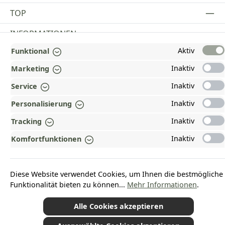
TOP
INFORMATIONEN
Aktiv
Funktional
GESETZLICHE INFORMATIONEN
Inaktiv
Marketing
ZAHLUNGS- UND VERSANDARTEN
Inaktiv
Service
AUSGEZEICHNET UND ZERTIFIZIERT!
Inaktiv
Personalisierung
WARUM HEAD-SHOP.DE?
Inaktiv
Tracking
UNSERE COMMUNITIES
Inaktiv
Komfortfunktionen
Vertrag widerrufen
Diese Website verwendet Cookies, um Ihnen die bestmögliche
Funktionalität bieten zu können...
Mehr Informationen
.
Alle Cookies akzeptieren
*Alle Preise inkl. gesetzl. Mehrwertsteuer zzgl.
Versandkosten
und ggf.
Nachnahmegebühren, wenn nicht anders angegeben.