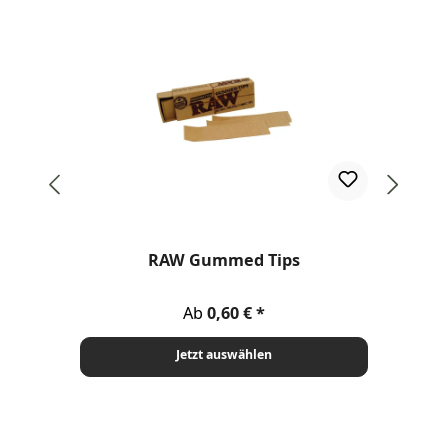
RAW Gummed Tips
Regulärer Preis:
Ab
0,60 €
Jetzt auswählen