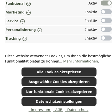
ZAHLUNGS- UND VERSANDARTEN
Aktiv
Funktional
Inaktiv
Marketing
AUSGEZEICHNET UND ZERTIFIZIERT!
Inaktiv
Service
WARUM HEAD-SHOP.DE?
Inaktiv
Personalisierung
UNSERE COMMUNITIES
Inaktiv
Tracking
Vertrag widerrufen
Diese Website verwendet Cookies, um Ihnen die bestmögliche
Funktionalität bieten zu können...
Mehr Informationen
.
Alle Cookies akzeptieren
*Alle Preise inkl. gesetzl. Mehrwertsteuer zzgl.
Versandkosten
und ggf.
Nachnahmegebühren, wenn nicht anders angegeben.
© 2026 Plamundo GmbH - Alle Rechte vorbehalten. Theme by
ThemeWare®
Ausgewählte Cookies akzeptieren
Nur funktionale Cookies akzeptieren
Datenschutzeinstellungen
- Impressum
- AGB
- Datenschutz