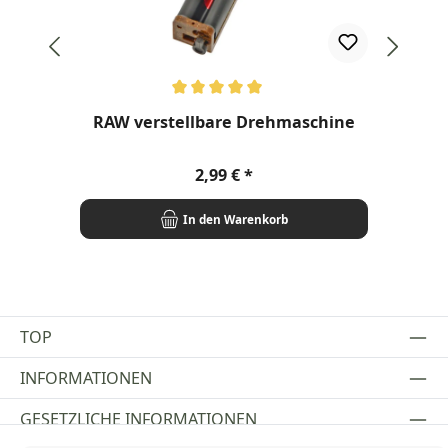
Durchschnittliche Bewertung von 5 von 5 Sternen
Dur
RAW verstellbare Drehmaschine
R
Regulärer Preis:
2,99 €
In den Warenkorb
TOP
INFORMATIONEN
GESETZLICHE INFORMATIONEN