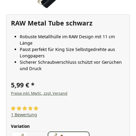
RAW Metal Tube schwarz
Robuste Metallhülle im RAW Design mit 11 cm
Länge
Passt perfekt für King Size Selbstgedrehte aus
Longpapers
Sicherer Schraubverschluss schützt vor Gerüchen
und Druck
5,99 €
Preise inkl. MwSt., zzgl. Versand
Durchschnittliche Bewertung von 5 von 5 Sternen
1 Bewertung
auswählen
Variation