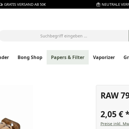
GRATIS VERSAND AB 50€
NEUTRALE VER
nder
Bong Shop
Papers & Filter
Vaporizer
G
RAW 7
2,05 €
Preise inkl. Mw