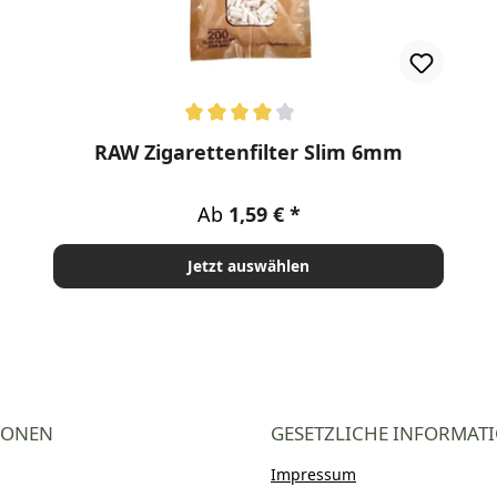
en
Durchschnittliche Bewertung von 4 von 5 Sternen
RAW Zigarettenfilter Slim 6mm
Regulärer Preis:
Ab
1,59 €
Jetzt auswählen
IONEN
GESETZLICHE INFORMAT
Impressum