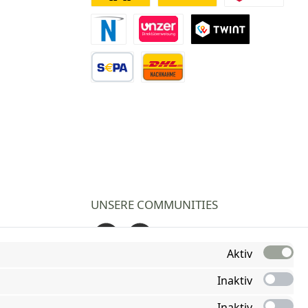
Deutsche Post
DHL
DPD
Novalnet Zahlung
Direktüberweisung
TWINT
Vorkasse Überweisung
Nachnahme
UNSERE COMMUNITIES
Facebook
Instagram
Aktiv
Inaktiv
Inaktiv