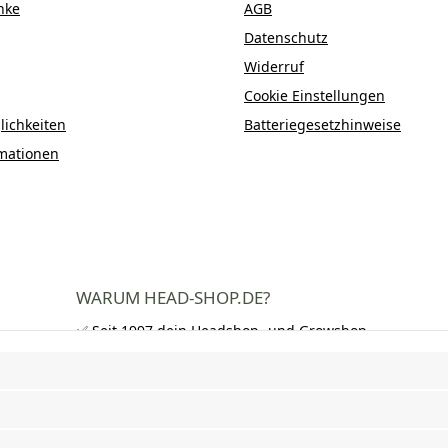
nke
AGB
Datenschutz
Widerruf
Cookie Einstellungen
ichkeiten
Batteriegesetzhinweise
mationen
WARUM HEAD-SHOP.DE?
✅ Seit 1997 dein Headshop- und Growshop-
Experte
✅ Über 250.000 zufriedene Kunden in DE,
AT und CH
✅ Kostenloser Versand nach Deutschland
ab 50 €