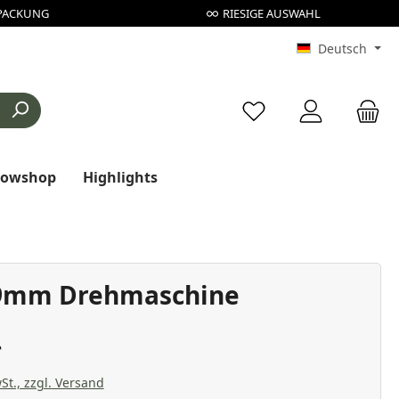
PACKUNG
RIESIGE AUSWAHL
Deutsch
Du hast 0 Produkte au
rowshop
Highlights
9mm Drehmaschine
St., zzgl. Versand