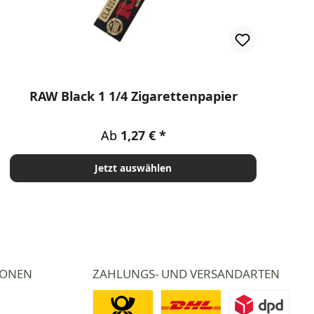
RAW Black 1 1/4 Zigarettenpapier
Regulärer Preis:
Ab
1,27 €
Jetzt auswählen
IONEN
ZAHLUNGS- UND VERSANDARTEN