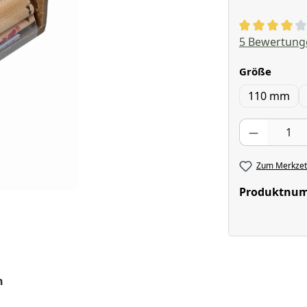
Durchschnitt
5 Bewertung
auswä
Größe
110 mm
Produkt Anzahl
Zum Merkzett
Produktnu
n