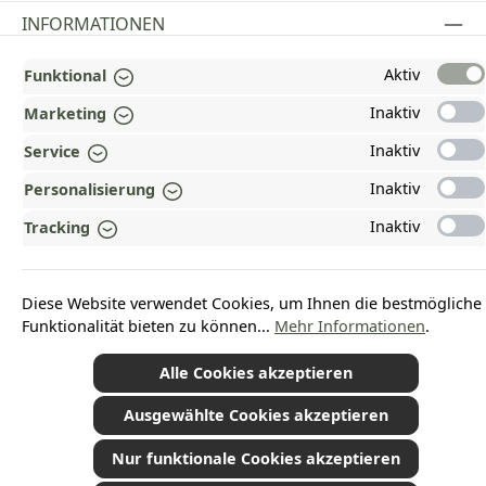
INFORMATIONEN
GESETZLICHE INFORMATIONEN
Aktiv
Funktional
ZAHLUNGS- UND VERSANDARTEN
Inaktiv
Marketing
Inaktiv
Service
AUSGEZEICHNET UND ZERTIFIZIERT!
Inaktiv
Personalisierung
WARUM HEAD-SHOP.DE?
Inaktiv
Tracking
UNSERE COMMUNITIES
Diese Website verwendet Cookies, um Ihnen die bestmögliche
Vertrag widerrufen
Funktionalität bieten zu können...
Mehr Informationen
.
Alle Cookies akzeptieren
Ausgewählte Cookies akzeptieren
*Alle Preise inkl. gesetzl. Mehrwertsteuer zzgl.
Versandkosten
und ggf.
Nachnahmegebühren, wenn nicht anders angegeben.
© 2026 Plamundo GmbH - Alle Rechte vorbehalten. Theme by
ThemeWare®
Nur funktionale Cookies akzeptieren